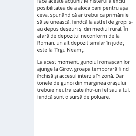
face aceste acțiuni? Ministerul a exclu
posibilitatea de a aloca bani pentru așa
ceva, spunând că ar trebui ca primăriile
să se unească, fiindcă la astfel de gropi s-
au depus deșeuri și din mediul rural. În
afară de depozitul neconform de la
Roman, un alt depozit similar în județ
este la Tîrgu Neamț.
La acest moment, gunoiul romașcanilor
ajunge la Girov, groapa temporară fiind
închisă și accesul interzis în zonă. Dar
tonele de gunoi din marginea orașului
trebuie neutralizate într-un fel sau altul,
fiindcă sunt o sursă de poluare.