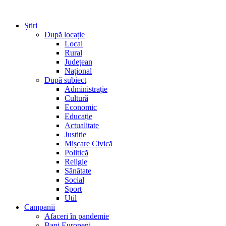
Știri
După locație
Local
Rural
Județean
Național
După subiect
Administrație
Cultură
Economic
Educație
Actualitate
Justiție
Mișcare Civică
Politică
Religie
Sănătate
Social
Sport
Util
Campanii
Afaceri în pandemie
Bani Europeni