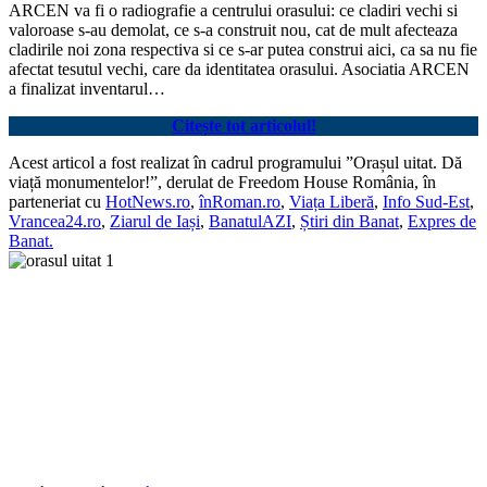
ARCEN va fi o radiografie a centrului orasului: ce cladiri vechi si
valoroase s-au demolat, ce s-a construit nou, cat de mult afecteaza
cladirile noi zona respectiva si ce s-ar putea construi aici, ca sa nu fie
afectat tesutul vechi, care da identitatea orasului. Asociatia ARCEN
a finalizat inventarul…
Citește tot articolul!
Acest articol a fost realizat în cadrul programului ”Orașul uitat. Dă
viață monumentelor!”, derulat de Freedom House România, în
parteneriat cu
HotNews.ro
,
înRoman.ro
,
Viața Liberă
,
Info Sud-Est
,
Vrancea24.ro
,
Ziarul de Iași
,
BanatulAZI
,
Știri din Banat
,
Expres de
Banat.