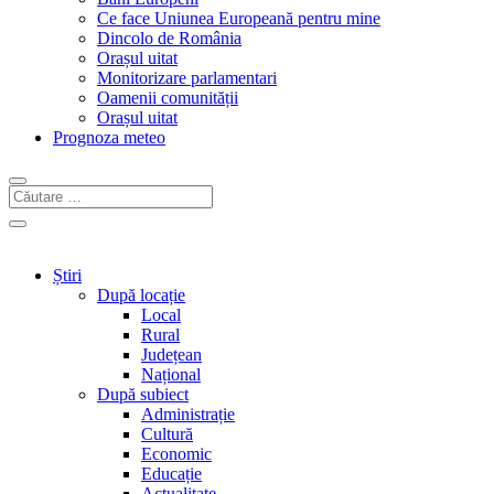
Ce face Uniunea Europeană pentru mine
Dincolo de România
Orașul uitat
Monitorizare parlamentari
Oamenii comunității
Orașul uitat
Prognoza meteo
Știri
După locație
Local
Rural
Județean
Național
După subiect
Administrație
Cultură
Economic
Educație
Actualitate