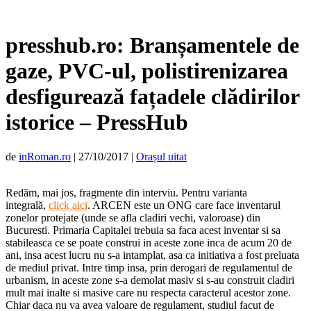
presshub.ro: Branșamentele de
gaze, PVC-ul, polistirenizarea
desfigurează fațadele clădirilor
istorice – PressHub
de
inRoman.ro
|
27/10/2017
|
Orașul uitat
Redăm, mai jos, fragmente din interviu. Pentru varianta
integrală,
click aici
. ARCEN este un ONG care face inventarul
zonelor protejate (unde se afla cladiri vechi, valoroase) din
Bucuresti. Primaria Capitalei trebuia sa faca acest inventar si sa
stabileasca ce se poate construi in aceste zone inca de acum 20 de
ani, insa acest lucru nu s-a intamplat, asa ca initiativa a fost preluata
de mediul privat. Intre timp insa, prin derogari de regulamentul de
urbanism, in aceste zone s-a demolat masiv si s-au construit cladiri
mult mai inalte si masive care nu respecta caracterul acestor zone.
Chiar daca nu va avea valoare de regulament, studiul facut de