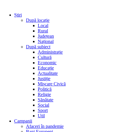
Știri
După locație
Local
Rural
Județean
Național
După subiect
Administrație
Cultură
Economic
Educație
Actualitate
Justiție
Mișcare Civică
Politică
Religie
Sănătate
Social
Sport
Util
Campanii
Afaceri în pandemie
Bani Europeni