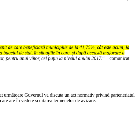
venit de care beneficiază municipiile de la 41,75%, cât este acum, la
bugetul de stat, în situațiile în care, și după această majorare a
, pentru anul viitor, cel puțin la nivelul anului 2017
.” – comunicat
at următoare Guvernul va discuta un act normativ privind parteneriatul
e, care are în vedere scurtarea termenelor de avizare.