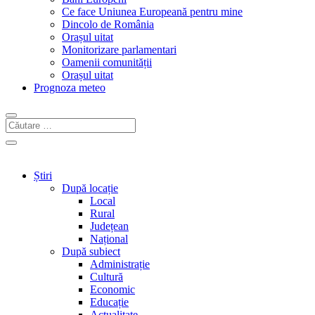
Ce face Uniunea Europeană pentru mine
Dincolo de România
Orașul uitat
Monitorizare parlamentari
Oamenii comunității
Orașul uitat
Prognoza meteo
Știri
După locație
Local
Rural
Județean
Național
După subiect
Administrație
Cultură
Economic
Educație
Actualitate