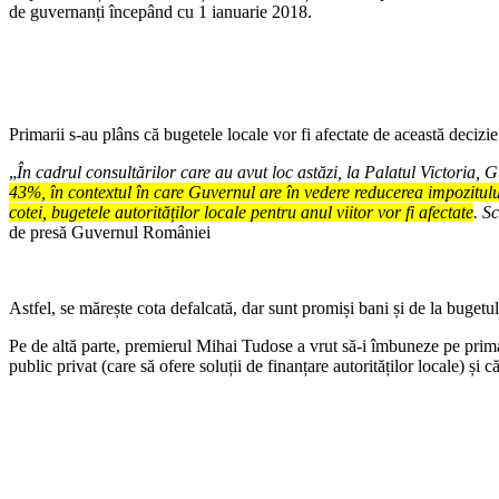
de guvernanți începând cu 1 ianuarie 2018.
Primarii s-au plâns că bugetele locale vor fi afectate de această decizie
„
În cadrul consultărilor care au avut loc astăzi, la Palatul Victoria,
43%, în contextul în care Guvernul are în vedere reducerea impozitului
cotei, bugetele autorităților locale pentru anul viitor vor fi afectate
. S
de presă Guvernul României
Astfel, se mărește cota defalcată, dar sunt promiși bani și de la bugetu
Pe de altă parte, premierul Mihai Tudose a vrut să-i îmbuneze pe prim
public privat (care să ofere soluții de finanțare autorităților locale) și 