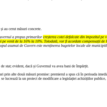
 și au cerut măsuri concrete.
 Guvernul a propus primarilor
creșterea cotei defalcate din impozitul pe 
 pe venit de la 16% la 10%. Totodată, vor fi acordate compensații de la 
copul asumat de Guvern este menținerea bugetelor locale ale municipiilor
l de stat; evident, dacă și Guvernul va avea bani de împărțit.
ari prin alte două măsuri promise: premierul a spus că în perioada imedi
că se lucrează la un proiect de modificare a legislației achizițiilor public