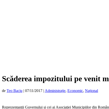
Scăderea impozitului pe venit m
de
Teo Baciu
|
07/11/2017
|
Administrație
,
Economic
,
Național
Reprezentanții Guvernului și cei ai Asociației Municipiilor din România