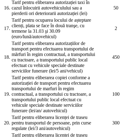
Tarif pentru eliberarea autorizației taxi în
16.
cazul înlocuirii autovehiculului sau a
50
pierderii ori deteriorarii autorizației (lei)
Tarif pentru ocuparea locului de așteptare
clienți, plata se face în două tranşe, cu
17.
2
termene la 31.03 şi 30.09
(euro/lună/autovehicul)
Tarif pentru eliberarea autorizațiilor de
transport pentru efectuarea transportului de
mărfuri în regim contractual, a transportului
18.
450
cu tractoare, a transportului public local
efectuat cu vehicule speciale destinate
serviciilor funerare (lei/5 ani/vehicul)
Tarif pentru eliberarea copiei conforme a
autorizației de transport pentru efectuarea
transportului de marfuri în regim
19.
contractual, a transportului cu tractoare, a
100
transportului public local efectuat cu
vehicule speciale destinate serviciilor
funerare (lei/an/ autovehicul)
Tarif pentru eliberarea licenței de traseu
20.
pentru transportul de persoane, prin curse
300
regulate (lei/3 ani/autovehicul)
Tarif pentru eliberarea licenței de traseu