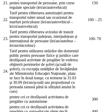
21.
pentru transportul de persoane, prin curse
150
regulate speciale (lei/an/autovehicul)
Tarif pentru eliberarea autorizației pentru
transportul rutier anual sau ocazional de
22.
100 – 25
marfuri periculoase (lei/an/autovehicul –
lei/zi/autovehicul)
Tarif pentru eliberarea avizului de tranzit
pentru transportul județean, interjudețean și
23.
100- 70
internațional de persoane (lei/an/autobuz –
lei/an/microbuz)
Tarif pentru utilizarea străzilor din domeniul
public pentru persoane fizice şi juridice care
desfăşoară activitate de pregătire în vederea
obţinerii permiselor de şoferi (şcoală de
şoferi), cu excepţia unităţilor de învăţământ
24.
ale Ministerului Educaţiei Naţionale, plata
se face în două tranşe, cu termene la 31.03
şi 30.09 (lei/an/şcoală sau proporțional cu
perioada ramasă până la sfârșitul anului în
curs)
pentru cei ce desfășoară activitatea de
300
pregătire cu autoturisme
pentru cei ce desfășoară activitatea de
pregătire cu autovehicule altele decât
400