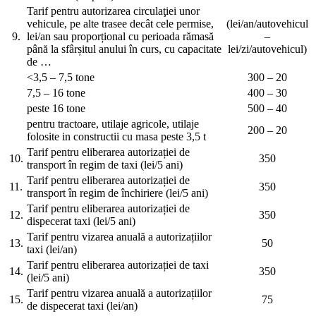
Tarif pentru autorizarea circulaţiei unor
vehicule, pe alte trasee decât cele permise,
(lei/an/autovehicul
9.
lei/an sau proporțional cu perioada rămasă
–
până la sfârșitul anului în curs, cu capacitate
lei/zi/autovehicul)
de …
<3,5 – 7,5 tone
300 – 20
7,5 – 16 tone
400 – 30
peste 16 tone
500 – 40
pentru tractoare, utilaje agricole, utilaje
200 – 20
folosite in constructii cu masa peste 3,5 t
Tarif pentru eliberarea autorizației de
10.
350
transport în regim de taxi (lei/5 ani)
Tarif pentru eliberarea autorizației de
11.
350
transport în regim de închiriere (lei/5 ani)
Tarif pentru eliberarea autorizației de
12.
350
dispecerat taxi (lei/5 ani)
Tarif pentru vizarea anuală a autorizațiilor
13.
50
taxi (lei/an)
Tarif pentru eliberarea autorizației de taxi
14.
350
(lei/5 ani)
Tarif pentru vizarea anuală a autorizațiilor
15.
75
de dispecerat taxi (lei/an)