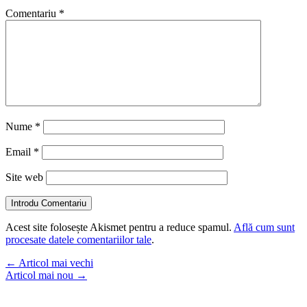
Comentariu
*
Nume
*
Email
*
Site web
Introdu Comentariu
Acest site folosește Akismet pentru a reduce spamul.
Află cum sunt
procesate datele comentariilor tale
.
←
Articol mai vechi
Articol mai nou
→