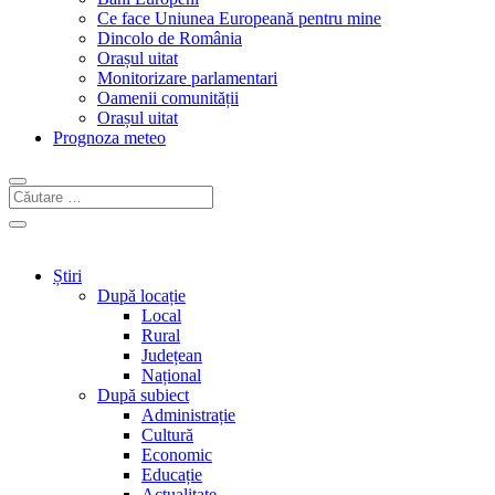
Ce face Uniunea Europeană pentru mine
Dincolo de România
Orașul uitat
Monitorizare parlamentari
Oamenii comunității
Orașul uitat
Prognoza meteo
Știri
După locație
Local
Rural
Județean
Național
După subiect
Administrație
Cultură
Economic
Educație
Actualitate