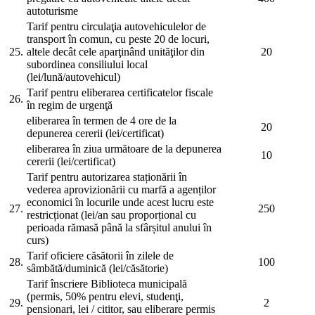
autoturisme
Tarif pentru circulaţia autovehiculelor de
transport în comun, cu peste 20 de locuri,
25.
altele decât cele aparţinând unităţilor din
20
subordinea consiliului local
(lei/lună/autovehicul)
Tarif pentru eliberarea certificatelor fiscale
26.
în regim de urgenţă
eliberarea în termen de 4 ore de la
20
depunerea cererii (lei/certificat)
eliberarea în ziua următoare de la depunerea
10
cererii (lei/certificat)
Tarif pentru autorizarea staționării în
vederea aprovizionării cu marfă a agenților
economici în locurile unde acest lucru este
27.
250
restricționat (lei/an sau proporțional cu
perioada rămasă până la sfârșitul anului în
curs)
Tarif oficiere căsătorii în zilele de
28.
100
sâmbătă/duminică (lei/căsătorie)
Tarif înscriere Biblioteca municipală
(permis, 50% pentru elevi, studenţi,
29.
2
pensionari, lei / cititor, sau eliberare permis