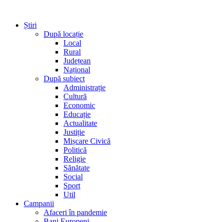
Știri
După locație
Local
Rural
Județean
Național
După subiect
Administrație
Cultură
Economic
Educație
Actualitate
Justiție
Mișcare Civică
Politică
Religie
Sănătate
Social
Sport
Util
Campanii
Afaceri în pandemie
Bani Europeni