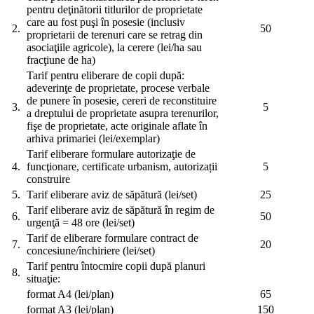
pentru deţinătorii titlurilor de proprietate
care au fost puşi în posesie (inclusiv
2.
50
proprietarii de terenuri care se retrag din
asociaţiile agricole), la cerere (lei/ha sau
fracţiune de ha)
Tarif pentru eliberare de copii după:
adeverinţe de proprietate, procese verbale
de punere în posesie, cereri de reconstituire
3.
5
a dreptului de proprietate asupra terenurilor,
fişe de proprietate, acte originale aflate în
arhiva primariei (lei/exemplar)
Tarif eliberare formulare autorizaţie de
4.
funcţionare, certificate urbanism, autorizații
5
construire
5.
Tarif eliberare aviz de săpătură (lei/set)
25
Tarif eliberare aviz de săpătură în regim de
6.
50
urgenţă = 48 ore (lei/set)
Tarif de eliberare formulare contract de
7.
20
concesiune/închiriere (lei/set)
Tarif pentru întocmire copii după planuri
8.
situaţie:
format A4 (lei/plan)
65
format A3 (lei/plan)
150