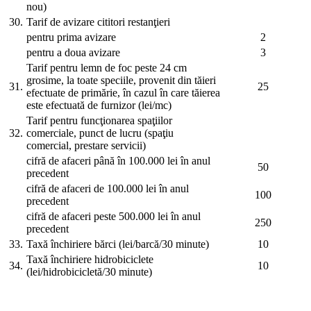
nou)
30.
Tarif de avizare cititori restanţieri
pentru prima avizare
2
pentru a doua avizare
3
Tarif pentru lemn de foc peste 24 cm
grosime, la toate speciile, provenit din tăieri
31.
25
efectuate de primărie, în cazul în care tăierea
este efectuată de furnizor (lei/mc)
Tarif pentru funcţionarea spaţiilor
32.
comerciale, punct de lucru (spaţiu
comercial, prestare servicii)
cifră de afaceri până în 100.000 lei în anul
50
precedent
cifră de afaceri de 100.000 lei în anul
100
precedent
cifră de afaceri peste 500.000 lei în anul
250
precedent
33.
Taxă închiriere bărci (lei/barcă/30 minute)
10
Taxă închiriere hidrobiciclete
34.
10
(lei/hidrobicicletă/30 minute)