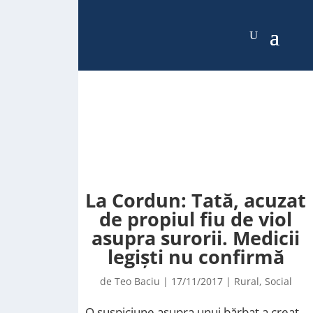
La Cordun: Tată, acuzat
de propiul fiu de viol
asupra surorii. Medicii
legiști nu confirmă
de
Teo Baciu
|
17/11/2017
|
Rural
,
Social
O suspiciune asupra unui bărbat a creat