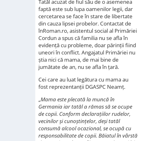
Tatăl acuzat de fiul său de o asemenea
faptă este sub lupa oamenilor legii, dar
cercetarea se face în stare de libertate
din cauza lipsei probelor. Contactat de
înRoman.ro, asistentul social al Primăriei
Cordun a spus că familia nu se afla în
evidență cu probleme, doar părinții fiind
uneori în conflict. Angajatul Primăriei nu
știa nici că mama, de mai bine de
jumătate de an, nu se afla în țară.
Cei care au luat legătura cu mama au
fost reprezentanții DGASPC Neamț.
„
Mama este plecată la muncă în
Germania iar tatăl a rămas să se ocupe
de copii. Conform declarațiilor rudelor,
vecinilor și cunoștințelor, deși tatăl
consumă alcool ocazional, se ocupă cu
responsabilitate de copii. Băiatul în vârstă