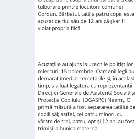
tulburare printre locuitorii comunei
Cordun. Bărbatul, tată a patru copii, este
acuzat de fiul său de 12 ani că și-ar fi
violat propria fiică.
Acuzațiile au ajuns la urechile polițiștilor
miercuri, 15 noiembrie. Oamenii legii au
demarat imediat cercetările și, în același
timp, s-a luat legătura cu reprezentanții
Direcției Generale de Asistență Socială și
Protecția Copilului (DGASPC) Neamț. O
primă măsură a fost separarea tatălui de
copiii săi; astfel, cei patru minori, cu
vârste de trei, patru, opt și 12 ani au fost
trimiși la bunica maternă.