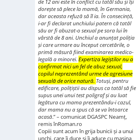
de 12 ani este în conflict cu tatăl său și își
dorește să plece la mamă, în Germania,
dar aceasta refuză să îl ia. În consecință,
i-ar fi declarat unchiului patern că tatăl
său ar fi abuzat-o sexual pe sora lui în
vârstă de 8 ani. Unchiul a anunțat poliția
și care urmare au început cercetările, o
primă măsură fiind examinarea medico-
legală a minorei.
Expertiza legiștilor nu a
confirmat nici un fel de abuz sexual,
copilul neprezentând urme de agresiune
sexuală de orice natură.
Totuși, pentru
edificare, polițiștii au dispus ca tatăl să fie
supus unei unui test poligraf și au luat
legătura cu mama prezentându-i cazul,
dar mama nu a spus că se va întoarce
acasă
.” – comunicat DGASPC Neamț,
remis înRoman.ro
Copiii sunt acum în grija bunicii și a unui
unchi, care îi duce și îi aduce cu mașina