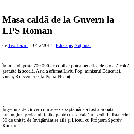
Masa caldă de la Guvern la
LPS Roman
de
Teo Baciu
|
10/12/2017
|
Educație
,
Național
În trei ani, peste 700.000 de copii ar putea benefica de o masă caldă
gratuită la școală. Asta a afirmat Liviu Pop, ministrul Educației,
vineri, 8 decembrie, la Piatra-Neamț.
În ședința de Guvern din această săptămână a fost aprobată
prelungirea proiectului-pilot pentru masa caldă în școli. În lista celor
50 de unități de învățământ se află și Liceul cu Program Sportiv
Roman.