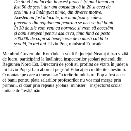
De două luni lucrăm la acest proiect. Și anul trecut au
fost 50 de școli, dar am constatat că în 20 și ceva de
școli nu s-a întâmplat nimic, din diverse motive.
Acestea au fost înlocuite, am modificat și câteva
prevederi din regulament pentru a se accesa toți banii.
În 30 de zile vom veni cu normele și vrem să accesăm
și bani europeni pentru așa ceva, ținta fiind ca peste
700.000 de copii să beneficieze de o masă caldă la
școală, în trei ani.
Liviu Pop, ministrul Educației
Membrul Guvernului României a venit în județul Neamț într-o vizită
de lucru, participând la întâlnirea inspectorilor școlari generali din
Regiunea Nord-Est. Directorii de școli au profitat de vizita în județ a
lui Liviu Pop și l-au abordat pe șeful Educației cu diferite chestiuni.
O noutate pe care a transmis-o în teritoriu ministrul Pop a fost aceea
că banii pentru plata salariilor profesorilor nu vor mai merge prin
primării, ci doar prin rețeaua școlară: minister – inspectorat școlar –
unitate de învățământ.