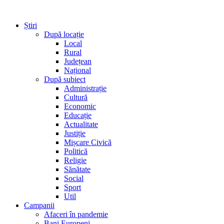
Știri
După locație
Local
Rural
Județean
Național
După subiect
Administrație
Cultură
Economic
Educație
Actualitate
Justiție
Mișcare Civică
Politică
Religie
Sănătate
Social
Sport
Util
Campanii
Afaceri în pandemie
Bani Europeni