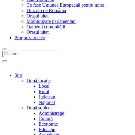
Ce face Uniunea Europeană pentru mine
Dincolo de România
Orașul uitat
Monitorizare parlamentari
Oamenii comunității
Orașul uitat
Prognoza meteo
Știri
După locație
Local
Rural
Județean
Național
După subiect
Administrație
Cultură
Economic
Educație
Actualitate