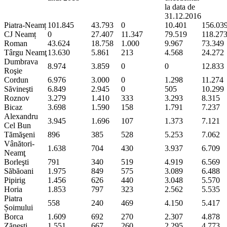
la data de
31.12.2016
Piatra-Neamț
101.845
43.793
0
10.401
156.03
CJ Neamț
0
27.407
11.347
79.519
118.27
Roman
43.624
18.758
1.000
9.967
73.349
Târgu Neamţ
13.630
5.861
213
4.568
24.272
Dumbrava
8.974
3.859
0
0
12.833
Roşie
Cordun
6.976
3.000
0
1.298
11.274
Săvineşti
6.849
2.945
0
505
10.299
Roznov
3.279
1.410
333
3.293
8.315
Bicaz
3.698
1.590
158
1.791
7.237
Alexandru
3.945
1.696
107
1.373
7.121
Cel Bun
Tămăşeni
896
385
528
5.253
7.062
Vânători-
1.638
704
430
3.937
6.709
Neamţ
Borleşti
791
340
519
4.919
6.569
Săbăoani
1.975
849
575
3.089
6.488
Pipirig
1.456
626
440
3.048
5.570
Horia
1.853
797
323
2.562
5.535
Piatra
558
240
469
4.150
5.417
Șoimului
Borca
1.609
692
270
2.307
4.878
Zăneşti
1.551
667
260
2.295
4.773