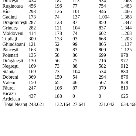
Dulceşti
434
187
113
934
1.668
Ruginoasa
456
196
77
754
1.483
Bîra
293
126
101
946
1.466
Gadinţi
173
74
137
1.004
1.388
Dragomireşti
287
123
87
850
1.347
Grinţieş
282
121
104
837
1.344
Moldoveni
414
178
74
602
1.268
Tupilaţi
309
133
93
668
1.203
Ghindăoani
121
52
99
865
1.137
Pânceşti
163
70
83
809
1.125
Poienari
135
58
86
699
978
Drăgăneşti
130
56
75
716
977
Negreşti
169
73
88
582
912
Stăniţa
169
73
104
534
880
Dobreni
369
159
54
294
876
Văleni
150
65
46
567
828
Făurei
247
106
87
370
810
Bicazu
437
188
0
0
625
Ardelean
Total Neamț
243.621
132.164
27.641
231.042
634.46