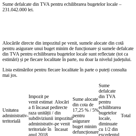
Sume defalcate din TVA pentru echilibrarea bugetelor locale –
231.042.000 lei.
Alocările directe din impozitul pe venit, sumele alocate din cotă
pentru asigurare unui buget minim de funcționare și sumele defalcate
din TVA pentru echilibrarea bugetelor locale sunt reflectate (tot ca
estimări) și pe fiecare localitate în parte, nu doar la nivelul județului.
Lista estimărilor pentru fiecare localitate în parte o puteți consulta
mai jos.
Sume
defalcate
Impozit pe
din TVA
Sume alocate
venit estimat
Alocări
pentru
din cota de
a fi încasat pe
directe
echilibrarea
Unitatea
17,25 % / 5%
raza unității /
din
bugetelor
administrativ-
pentru
Total
subdiviziunii
impozitul
locale,
teritorială
asigurare
administrativ-
pe venit
diminuate
buget minim
teritoriale în
încasat
cu 1/2 din
defuncționare
anul 2018
excedentul