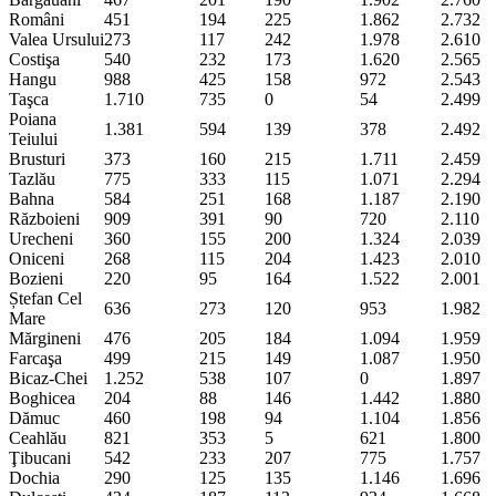
Români
451
194
225
1.862
2.732
Valea Ursului
273
117
242
1.978
2.610
Costişa
540
232
173
1.620
2.565
Hangu
988
425
158
972
2.543
Taşca
1.710
735
0
54
2.499
Poiana
1.381
594
139
378
2.492
Teiului
Brusturi
373
160
215
1.711
2.459
Tazlău
775
333
115
1.071
2.294
Bahna
584
251
168
1.187
2.190
Războieni
909
391
90
720
2.110
Urecheni
360
155
200
1.324
2.039
Oniceni
268
115
204
1.423
2.010
Bozieni
220
95
164
1.522
2.001
Ștefan Cel
636
273
120
953
1.982
Mare
Mărgineni
476
205
184
1.094
1.959
Farcaşa
499
215
149
1.087
1.950
Bicaz-Chei
1.252
538
107
0
1.897
Boghicea
204
88
146
1.442
1.880
Dămuc
460
198
94
1.104
1.856
Ceahlău
821
353
5
621
1.800
Ţibucani
542
233
207
775
1.757
Dochia
290
125
135
1.146
1.696