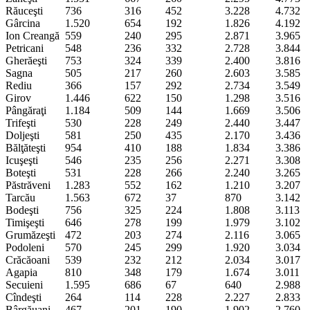
Răuceşti
736
316
452
3.228
4.732
Gârcina
1.520
654
192
1.826
4.192
Ion Creangă
559
240
295
2.871
3.965
Petricani
548
236
332
2.728
3.844
Gherăeşti
753
324
339
2.400
3.816
Sagna
505
217
260
2.603
3.585
Rediu
366
157
292
2.734
3.549
Girov
1.446
622
150
1.298
3.516
Pângăraţi
1.184
509
144
1.669
3.506
Trifeşti
530
228
249
2.440
3.447
Doljeşti
581
250
435
2.170
3.436
Bălţăteşti
954
410
188
1.834
3.386
Icuşeşti
546
235
256
2.271
3.308
Boteşti
531
228
266
2.240
3.265
Păstrăveni
1.283
552
162
1.210
3.207
Tarcău
1.563
672
37
870
3.142
Bodeşti
756
325
224
1.808
3.113
Timişeşti
646
278
199
1.979
3.102
Grumăzeşti
472
203
274
2.116
3.065
Podoleni
570
245
299
1.920
3.034
Crăcăoani
539
232
212
2.034
3.017
Agapia
810
348
179
1.674
3.011
Secuieni
1.595
686
67
640
2.988
Cîndeşti
264
114
228
2.227
2.833
Bârgăuani
467
201
190
1.902
2.760