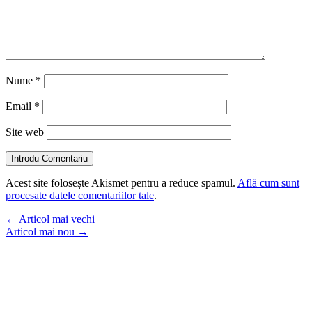
Nume
*
Email
*
Site web
Introdu Comentariu
Acest site folosește Akismet pentru a reduce spamul.
Află cum sunt
procesate datele comentariilor tale
.
←
Articol mai vechi
Articol mai nou
→