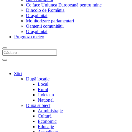
Ce face Uniunea Europeană pentru mine
Dincolo de România
Orașul uitat
Monitorizare parlamentari
Oamenii comunității
Orașul uitat
Prognoza meteo
Știri
După locație
Local
Rural
Județean
Național
După subiect
Administrație
Cultură
Economic
Educație
Actualitate