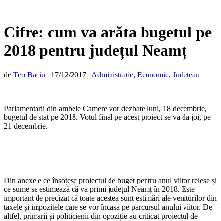
Cifre: cum va arăta bugetul pe
2018 pentru județul Neamț
de
Teo Baciu
|
17/12/2017
|
Administrație
,
Economic
,
Județean
Parlamentarii din ambele Camere vor dezbate luni, 18 decembrie,
bugetul de stat pe 2018. Votul final pe acest proiect se va da joi, pe
21 decembrie.
Din anexele ce însoțesc proiectul de buget pentru anul viitor reiese și
ce sume se estimează că va primi județul Neamț în 2018. Este
important de precizat că toate acestea sunt estimări ale veniturilor din
taxele și impozitele care se vor încasa pe parcursul anului viitor. De
altfel, primarii și politicienii din opoziție au criticat proiectul de