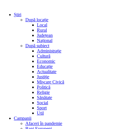
Știri
După locație
Local
Rural
Județean
Național
După subiect
Administrație
Cultură
Economic
Educație
Actualitate
Justiție
Mișcare Civică
Politică
Religie
Sănătate
Social
Sport
Util
Campanii
Afaceri în pandemie
Bani Europeni