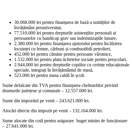
30.068.000 lei pentru finanțarea de bază a unităților de
învățământ preuniversitar,
77.510.000 lei pentru drepturile asistenților personali ai
persoanelor cu handicap grav sau indemnizațiile lunare,
2.380.000 lei pentru finanțarea ajutorului pentru încălzirea
locuinței cu lemne, cărbuni și combustibili petrolieri,
452.000 lei pentru cămine pentru persoane vârstnice,
1.532.000 lei pentru plata tichetelor sociale pentru preșcolari,
2.944.000 lei pentru drepturile copiilor cu cerințe educaționale
speciale, integrați în învățământul de masă,
523.000 lei pentru masa caldă în școli.
Sume defalcate din TVA pentru finanțarea cheltuielilor privind
drumurile județene și comunale – 12.557.000 lei.
Sume din impozitul pe venit – 243.621.000 lei.
Alocări directe din impozit pe venit – 132.164.000 lei.
Sume alocate din cotă pentru asigurare buget minim de funcționare
– 27.641.000 lei.