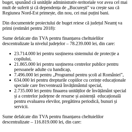
buget, spunând că unitățile administrativ-teritoriale vor avea cel mai
mult de suferit și că dependența de „București” va crește sau că
Regiunea Nord-Est primește, din nou, cei mai puțini bani.
Din documentele proiectului de buget reiese că județul Neamț va
primi (estimări pentru 2018):
Sume defalcate din TVA pentru finanțarea cheltuielilor
descentralizate la nivelul județelor – 78.239.000 lei, din care:
23.714.000 lei pentru susținerea sistemului de protecție a
copilului,
21.865.000 lei pentru susținerea centrelor publice pentru
persoanele adulte cu handicap,
7.496.000 lei pentru „Programul pentru școli al României”,
634.000 lei pentru drepturile copiilor cu cerințe educaționale
speciale care frecventează învățământul special,
2.735.000 lei pentru finaarea unităților de învățământ special
și a centrelor județene de resurse și asistență educațională
pentru evaluarea elevilor, pregătirea periodică, bunuri și
servicii.
Sume defalcate din TVA pentru finanțarea cheltuielilor
descentralizate – 116.819.000 lei, din care: