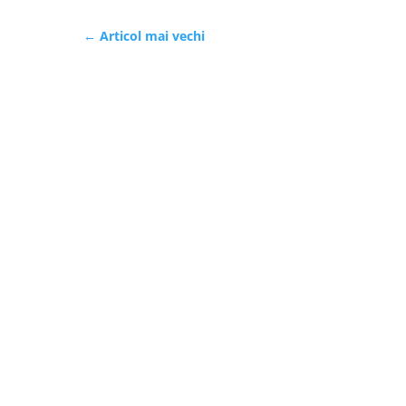
←
Articol mai vechi
Politica de cookies
Politica de 