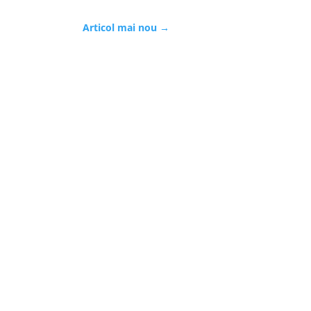
Articol mai nou
→
confidențialitate
Termeni și condiții
Contact
Cine suntem