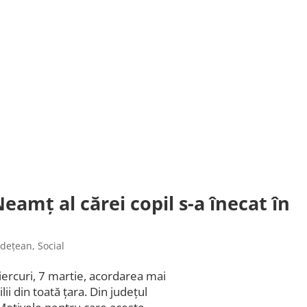
eamț al cărei copil s-a înecat în
udețean
,
Social
ercuri, 7 martie, acordarea mai
i din toată țara. Din județul