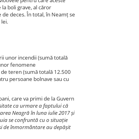
 Motivele pentru care aceste
 la boli grave, al căror
 de deces. În total, în Neamț se
lei.
rii unor incendii (sumă totală
za unor fenomene
 de teren (sumă totală 12.500
pentru persoane bolnave sau cu
ăoani, care va primi de la Guvern
sitate ca urmare a faptului că
Marea Neagră în luna iulie 2017 și
tuia se confruntă cu o situație
t și de înmormântare au depășit