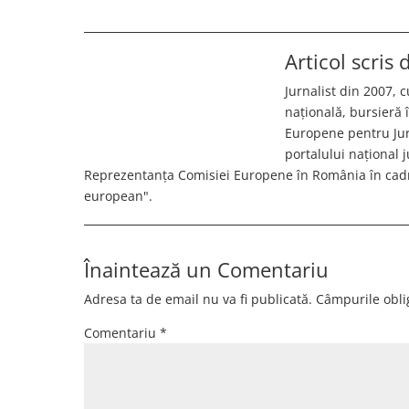
Articol scris
Jurnalist din 2007, c
națională, bursieră
Europene pentru Jurn
portalului național 
Reprezentanța Comisiei Europene în România în cadr
european".
Înaintează un Comentariu
Adresa ta de email nu va fi publicată.
Câmpurile obli
Comentariu
*