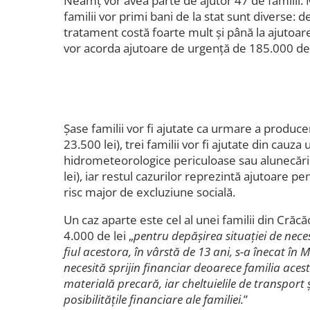
Neamț vor avea parte de ajutor 47 de familii.
familii vor primi bani de la stat sunt diverse: de
tratament costă foarte mult și până la ajutoare
vor acorda ajutoare de urgență de 185.000 de 
Șase familii vor fi ajutate ca urmare a produce
23.500 lei), trei familii vor fi ajutate din cau
hidrometeorologice periculoase sau alunecări
lei), iar restul cazurilor reprezintă ajutoare 
risc major de excluziune socială.
Un caz aparte este cel al unei familii din Crăc
4.000 de lei „
pentru depășirea situației de nece
fiul acestora, în vârstă de 13 ani, s-a înecat în 
necesită sprijin financiar deoarece familia aces
materială precară, iar cheltuielile de transpor
posibilitățile financiare ale familiei.
”