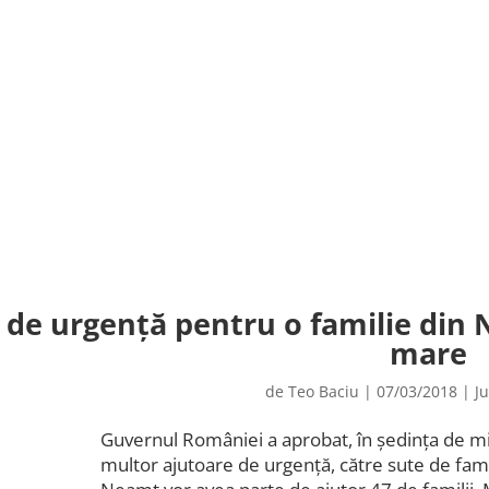
 de urgență pentru o familie din N
mare
de
Teo Baciu
|
07/03/2018
|
J
Guvernul României a aprobat, în ședința de mi
multor ajutoare de urgență, către sute de famili