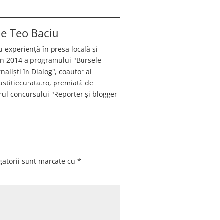
 de
Teo Baciu
u experiență în presa locală și
 în 2014 a programului "Bursele
aliști în Dialog", coautor al
justitiecurata.ro, premiată de
ul concursului "Reporter și blogger
gatorii sunt marcate cu
*