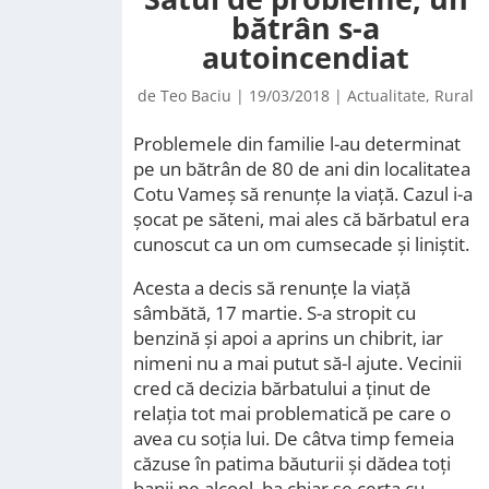
bătrân s-a
autoincendiat
de
Teo Baciu
|
19/03/2018
|
Actualitate
,
Rural
Problemele din familie l-au determinat
pe un bătrân de 80 de ani din localitatea
Cotu Vameș să renunțe la viață. Cazul i-a
șocat pe săteni, mai ales că bărbatul era
cunoscut ca un om cumsecade și liniștit.
Acesta a decis să renunțe la viață
sâmbătă, 17 martie. S-a stropit cu
benzină și apoi a aprins un chibrit, iar
nimeni nu a mai putut să-l ajute. Vecinii
cred că decizia bărbatului a ținut de
relația tot mai problematică pe care o
avea cu soția lui. De câtva timp femeia
căzuse în patima băuturii și dădea toți
banii pe alcool, ba chiar se certa cu