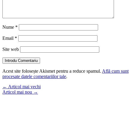
Nume
*
Email
*
Site web
Introdu Comentariu
Acest site folosește Akismet pentru a reduce spamul.
Află cum sunt
procesate datele comentariilor tale
.
←
Articol mai vechi
Articol mai nou
→