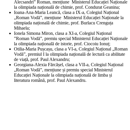
Alecsandri” Roman, mențiune Ministerul Educației Naționale
la olimpiada națională de chimie, prof. Condurat Geanina;
Ioana-Ana-Maria Leancă, clasa a IX-a, Colegiul Național
„Roman Vodă”, mențiune Ministerul Educației Naționale la
olimpiada națională de chimie, prof. Burlacu Crenguța
Mihaela;
Ionela Simona Miron, clasa a XI-a, Colegiul Național
”Roman Vodă”, premiu special Ministerul Educației Naționale
la olimpiada națională de istorie, prof. Ciocoiu Ionuț;
Otilia-Maria Pușcașu, clasa a VI-a, Colegiul Național „Roman
Vodă”, premiul I la olimpiada națională de lectură ca abilitate
de viață, prof. Paul Alexandru;
Georgiana-Alexia Fărcășel, clasa a VII-a, Colegiul Național
„Roman Vodă”, mențiune și premiu special Ministerul
Educației Naționale la olimpiada națională de limba și
literatura română, prof. Paul Alexandru.