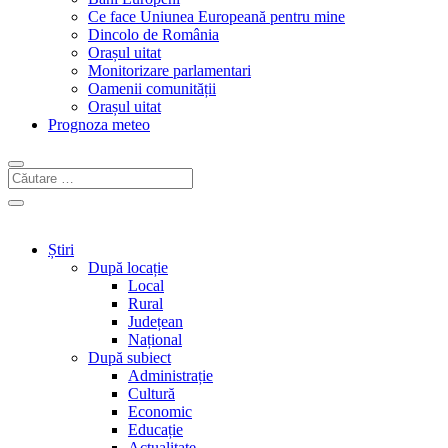
Ce face Uniunea Europeană pentru mine
Dincolo de România
Orașul uitat
Monitorizare parlamentari
Oamenii comunității
Orașul uitat
Prognoza meteo
Știri
După locație
Local
Rural
Județean
Național
După subiect
Administrație
Cultură
Economic
Educație
Actualitate