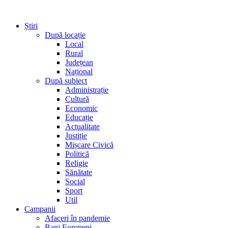
Știri
După locație
Local
Rural
Județean
Național
După subiect
Administrație
Cultură
Economic
Educație
Actualitate
Justiție
Mișcare Civică
Politică
Religie
Sănătate
Social
Sport
Util
Campanii
Afaceri în pandemie
Bani Europeni