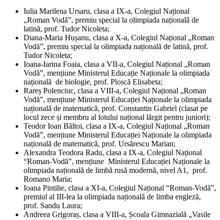
Iulia Marilena Ursaru, clasa a IX-a, Colegiul Național
„Roman Vodă”, premiu special la olimpiada națională de
latină, prof. Tudor Nicoleta;
Diana-Maria Hușanu, clasa a X-a, Colegiul Național „Roman
Vodă”, premiu special la olimpiada națională de latină, prof.
Tudor Nicoleta;
Ioana-Iarina Foaia, clasa a VII-a, Colegiul Național „Roman
Vodă”, mențiune Ministerul Educație Naționale la olimpiada
națională de biologie, prof. Ploscă Elisabeta;
Rareș Polenciuc, clasa a VIII-a, Colegiul Național „Roman
Vodă”, mențiune Ministerul Educației Naționale la olimpiada
națională de matematică, prof. Constantin Gabriel (clasat pe
locul zece și membru al lotului național lărgit pentru juniori);
Teodor Ioan Băltoi, clasa a IX-a, Colegiul Național „Roman
Vodă”, mențiune Ministerul Educației Naționale la olimpiada
națională de matematică, prof. Ursărescu Marian;
Alexandra Teodora Radu, clasa a IX-a, Colegiul Național
“Roman-Vodă”, mențiune Ministerul Educației Naționale la
olimpiada națională de limbă rusă modernă, nivel A1, prof.
Romano Maria;
Ioana Pintilie, clasa a XI-a, Colegiul Național “Roman-Vodă”,
premiul al III-lea la olimpiada națională de limba engleză,
prof. Sandu Laura;
Andreea Grigoraș, clasa a VIII-a, Școala Gimnazială „Vasile