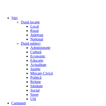
Știri
După locație
Local
Rural
Județean
Național
După subiect
Administrație
Cultură
Economic
Educație
Actualitate
Justiție
Mișcare Civică
Politică
Religie
Sănătate
Social
Sport
Util
Campanii