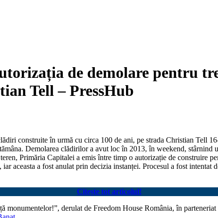
utorizația de demolare pentru tre
stian Tell – PressHub
ădiri construite în urmă cu circa 100 de ani, pe strada Christian Tell 16
ă săptămâna. Demolarea clădirilor a avut loc în 2013, în weekend, stârnin
teren, Primăria Capitalei a emis între timp o autorizație de construire pe
, iar aceasta a fost anulat prin decizia instanței. Procesul a fost intenta
Citește tot articolul!
 viață monumentelor!”, derulat de Freedom House România, în parteneriat
Banat.