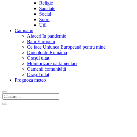
Religie
Sănătate
Social
Sport
Util
Campanii
Afaceri în pandemie
Bani Europeni
Ce face Uniunea Europeană pentru mine
Dincolo de România
Orașul uitat
Monitorizare parlamentari
Oamenii comunității
Orașul uitat
Prognoza meteo