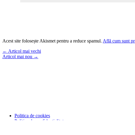
Acest site folosește Akismet pentru a reduce spamul.
Află cum sunt pro
←
Articol mai vechi
Articol mai nou
→
Politica de cookies
Politica de confidențialitate
Termeni și condiții
Contact