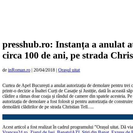
presshub.ro: Instanța a anulat a
circa 100 de ani, pe strada Chri
de
inRoman.ro
|
20/04/2018
|
Orașul uitat
Curtea de Apel București a anulat autorizația de demolare pentru trei cl
printr-o decizie a Înaltei Curți de Casație și Justiție, dată în aceast
clădire a rămas doar coaja și rândul de camere din spatele acesteia. Pe 
autorizația de demolare a fost folosit și pentru autorizația de construire
demolării clădirilor de pe strada Christian Tell….
Acest articol a fost realizat în cadrul programului ”Orașul uitat. Dă
Vrancea24.ro
,
Ziarul de Iași
,
BanatulAZI
,
Știri din Banat
,
Expres de 