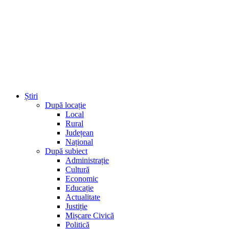
Știri
După locație
Local
Rural
Județean
Național
După subiect
Administrație
Cultură
Economic
Educație
Actualitate
Justiție
Mișcare Civică
Politică