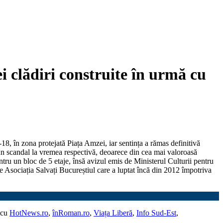
i clădiri construite în urmă cu
-18, în zona protejată Piața Amzei, iar sentința a rămas definitivă
d un scandal la vremea respectivă, deoarece din cea mai valoroasă
ntru un bloc de 5 etaje, însă avizul emis de Ministerul Culturii pentru
t de Asociația Salvați Bucureștiul care a luptat încă din 2012 împotriva
 cu
HotNews.ro
,
înRoman.ro
,
Viața Liberă
,
Info Sud-Est
,