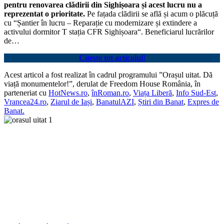
pentru renovarea clădirii din Sighișoara și acest lucru nu a
reprezentat o prioritate.
Pe fațada clădirii se află și acum o plăcuță
cu “Șantier în lucru – Reparație cu modernizare și extindere a
activului dormitor T stația CFR Sighișoara“. Beneficiarul lucrărilor
de…
Citește tot articolul!
Acest articol a fost realizat în cadrul programului ”Orașul uitat. Dă
viață monumentelor!”, derulat de Freedom House România, în
parteneriat cu
HotNews.ro
,
înRoman.ro
,
Viața Liberă
,
Info Sud-Est
,
Vrancea24.ro
,
Ziarul de Iași
,
BanatulAZI
,
Știri din Banat
,
Expres de
Banat.