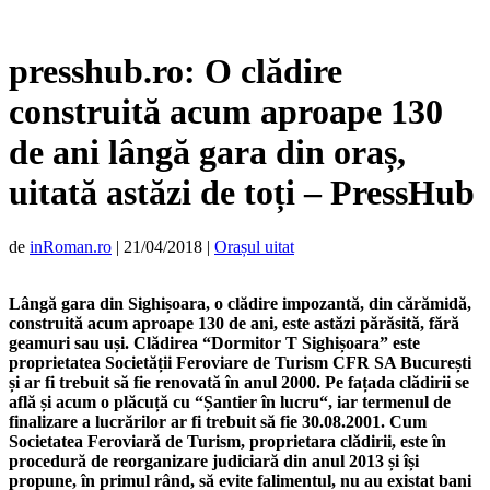
presshub.ro: O clădire
construită acum aproape 130
de ani lângă gara din oraș,
uitată astăzi de toți – PressHub
de
inRoman.ro
|
21/04/2018
|
Orașul uitat
L
â
ngă gara din Sighișoara, o clădire impozantă, din cărămidă,
construită acum aproape 130 de ani, este astăzi părăsită, fără
geamuri sau uși. Clădirea
“
Dormitor T Sighișoara
”
este
proprietatea Societății Feroviare de Turism CFR SA București
și ar fi trebuit să fie renovată
î
n anul 2000. Pe fațada clădirii se
află și acum o plăcuță cu
“
Șantier
î
n lucru
“, iar termenul de
finalizare a lucr
ărilor ar fi trebuit să fie 30.08.2001. Cum
Societatea Feroviară de Turism, proprietara clădirii, este
î
n
procedură de reorganizare judiciară din anul 2013 și
î
și
propune,
î
n primul r
â
nd, să evite falimentul, nu au existat bani