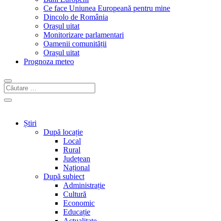
Ce face Uniunea Europeană pentru mine
Dincolo de România
Orașul uitat
Monitorizare parlamentari
Oamenii comunității
Orașul uitat
Prognoza meteo
Știri
După locație
Local
Rural
Județean
Național
După subiect
Administrație
Cultură
Economic
Educație
Actualitate