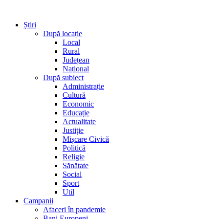
Știri
După locație
Local
Rural
Județean
Național
După subiect
Administrație
Cultură
Economic
Educație
Actualitate
Justiție
Mișcare Civică
Politică
Religie
Sănătate
Social
Sport
Util
Campanii
Afaceri în pandemie
Bani Europeni