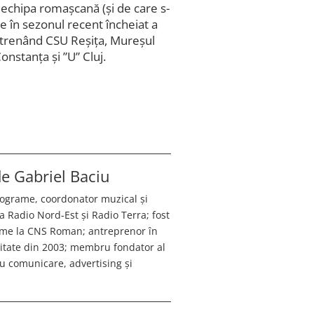
i echipa romașcană (și de care s-
re în sezonul recent încheiat a
antrenând CSU Reșița, Mureșul
stanța și ”U” Cluj.
 de
Gabriel Baciu
programe, coordonator muzical și
a Radio Nord-Est și Radio Terra; fost
ame la CNS Roman; antreprenor în
citate din 2003; membru fondator al
 comunicare, advertising și