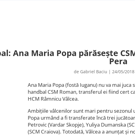
l: Ana Maria Popa părăsește CSM 
Pera
de
Gabriel Baciu
|
24/05/2018
Ana Maria Popa (fostă Iuganu) nu va mai juca 
handbal CSM Roman, transferul ei fiind cert c
HCM Râmnicu Vâlcea.
Ambițiile vâlcenilor sunt mari pentru sezonul 
Popa urmând a fi transferate încă trei jucătoar
Petrovic (Vardar Skopje), Yuliya Dumanska (SC
(SCM Craiova). Totodată, Vâlcea a anunțat și n