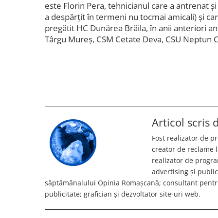
este Florin Pera, tehnicianul care a antrenat ș
a despărțit în termeni nu tocmai amicali) și ca
pregătit HC Dunărea Brăila, în anii anteriori 
Târgu Mureș, CSM Cetate Deva, CSU Neptun Con
Articol scris
Fost realizator de 
creator de reclame l
realizator de progr
advertising și publi
săptămânalului Opinia Romașcană; consultant pentru
publicitate; grafician și dezvoltator site-uri web.