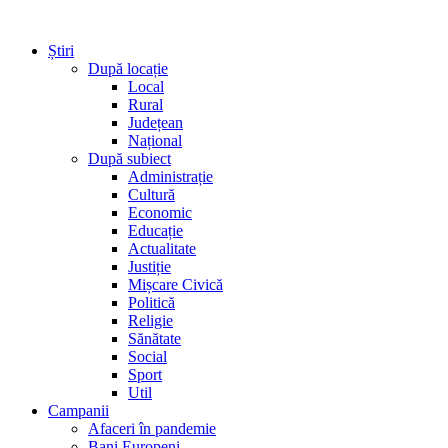
Știri
După locație
Local
Rural
Județean
Național
După subiect
Administrație
Cultură
Economic
Educație
Actualitate
Justiție
Mișcare Civică
Politică
Religie
Sănătate
Social
Sport
Util
Campanii
Afaceri în pandemie
Bani Europeni