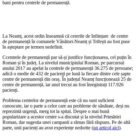
bani pentru centrele de permanență.
La Neamț, acest ordin înseamnă că cererile de înființare de centre
de permanență în comunele Vânători-Neamț și Trifești au fost puse
în așteptare pe termen nedefinit.
Ccentrele de permanență par să-și justifice funcționarea, cel puțin în
Roman și în județ. La nivelul municipiului Roman, pe parcursul
anului 2017 au apelat la centrele de permanență 36.275 de persoane;
adică o medie de 432 de pacienți pe lună la fiecare dintre cele șapte
centre de permanență din oraș. În județul Neamț funcționează 25 de
centre de permanență, iar anul trecut au fost înregistrați 117.926
pacienți.
Problema centrelor de permanență este că nu sunt suficient
cunoscute, iar o parte a celor care au probleme de sănătate, deși nu
reprezintă urgență, merg tot la spital. Despre o mai bună
popularizare a acestor centre s-a discutat și la nivelul Primăriei
Roman, dar sugestia unei campanii a rămas fără răspuns. Pe de altă
parte, unii pacienți au avut experiențe nedorite (
un articol aici
).