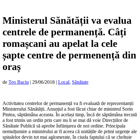
Ministerul Sănătății va evalua
centrele de permanență. Câți
romașcani au apelat la cele
șapte centre de permenență din
oraș
de
Teo Baciu
|
29/06/2018
|
Local
,
Sănătate
Activitatea centrelor de permanență va fi evaluată de reprezentanții
Ministerului Sănătății. Anunțul a fost făcut chiar de ministrul Sorin
Pintea, săptămâna aceasta. În același timp, încă de săptămâna trecută
a fost trimis un ordin prin care nu li se mai dă voie Direcțiilor de
Sănătate Publică să aprobe înființarea de noi ordine. Principala
nemulțumire a ministrului ar fi aceea că unitățile de primi urgențe ale
spitalelor devin tot mai aglomerate, în ciuda faptului că se cheltuie