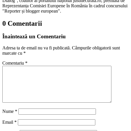
Dialog", coautor al portalului național justitiecurata.ro, premiată de
Reprezentanța Comisiei Europene în România în cadrul concursului
"Reporter și blogger european".
0 Comentarii
Înaintează un Comentariu
Adresa ta de email nu va fi publicată.
Câmpurile obligatorii sunt
marcate cu
*
Comentariu
*
Nume
*
Email
*