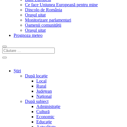
Ce face Uniunea Europeană pentru mine
Dincolo de România
Orașul uitat
Monitorizare parlamentari
Oamenii comunității
Orașul uitat
Prognoza meteo
Știri
După locație
Local
Rural
Județean
Național
După subiect
Administrație
Cultură
Economic
Educație
Actualitate