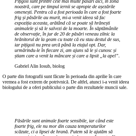
Pi
țigoii sunt printre cele mai multe păsări aici, în zona
noastră, care pe timpul iernii se apropie de așezările
omenești. Pentru că a fost perioada în care a fost foarte
frig și păsările au murit, mi-a venit ideea să fac
expoziția aceasta, arătând că se poate să hrănești
animalele și să le salvezi de la moarte. În săptămânile
de observație, în jur de 20 de păsări veneau zilnic la
hrănitorul de la geam cu toate că eu stau destul de sus,
iar pițigoii nu prea urcă până la etajul opt. Dar,
urmărindu-le în fiecare zi, am ajuns să le și cunosc și
știam care a venit la mâncare și care a lipsit „la apel”
.
Gabriel Alin Iosub, biolog
O parte din fotografii sunt făcute în perioada din aprilie în care
vremea a fost extrem de potrivnică. De altfel, atunci i-a venit ideea
biologului de a oferi publicului o parte din rezultatele muncii sale.
Păsările sunt animale foarte sensibile, iar când este
foarte frig, ele nu mor din cauza temperaturilor
scăzute, ci a lipsei de hrană. Putem să le ajutăm să