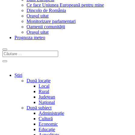
Ce face Uniunea Europeană pentru mine
Dincolo de România
Orașul uitat
Monitorizare parlamentari
Oamenii comunității
Orașul uitat
Prognoza meteo
Știri
După locație
Local
Rural
Județean
Național
După subiect
Administrație
Cultură
Economic
Educație
Actualitate