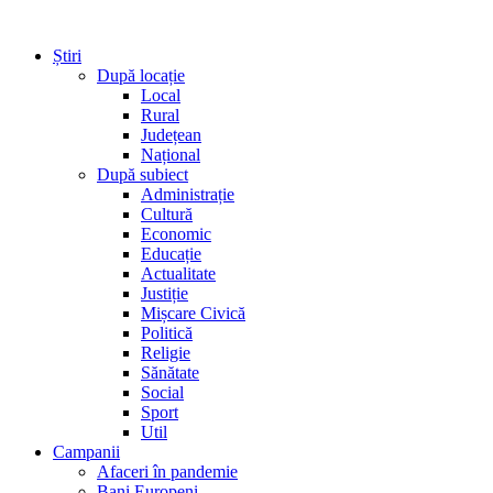
Știri
După locație
Local
Rural
Județean
Național
După subiect
Administrație
Cultură
Economic
Educație
Actualitate
Justiție
Mișcare Civică
Politică
Religie
Sănătate
Social
Sport
Util
Campanii
Afaceri în pandemie
Bani Europeni