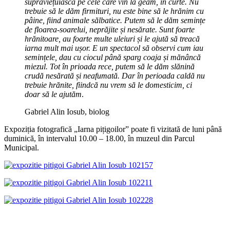
supraviețuiască pe cele care vin la geam, în curte. Nu
trebuie să le dăm firmituri, nu este bine să le hrănim cu
pâine, fiind animale sălbatice. Putem să le dăm semințe
de floarea-soarelui, neprăjite și nesărate. Sunt foarte
hrănitoare, au foarte multe uleiuri și le ajută să treacă
iarna mult mai ușor. E un spectacol să observi cum iau
semințele, dau cu ciocul până sparg coaja și mănâncă
miezul. Tot în prioada rece, putem să le dăm slănină
crudă nesărată și neafumată. Dar în perioada caldă nu
trebuie hrănite, fiindcă nu vrem să le domesticim, ci
doar să le ajutăm
.
Gabriel Alin Iosub, biolog
Expoziția fotografică „Iarna pițigoilor” poate fi vizitată de luni până
duminică, în intervalul 10.00 – 18.00, în muzeul din Parcul
Municipal.