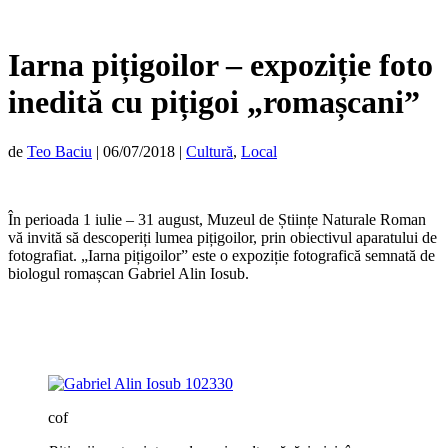
Iarna pițigoilor – expoziție foto
inedită cu pițigoi „romașcani”
de
Teo Baciu
|
06/07/2018
|
Cultură
,
Local
În perioada 1 iulie – 31 august, Muzeul de Științe Naturale Roman
vă invită să descoperiți lumea pițigoilor, prin obiectivul aparatului de
fotografiat. „Iarna pițigoilor” este o expoziție fotografică semnată de
biologul romașcan Gabriel Alin Iosub.
cof