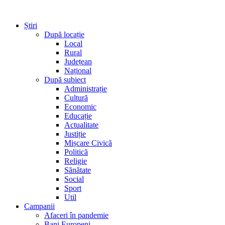
Știri
După locație
Local
Rural
Județean
Național
După subiect
Administrație
Cultură
Economic
Educație
Actualitate
Justiție
Mișcare Civică
Politică
Religie
Sănătate
Social
Sport
Util
Campanii
Afaceri în pandemie
Bani Europeni