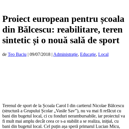
Proiect european pentru școala
din Bălcescu: reabilitare, teren
sintetic și o nouă sală de sport
de
Teo Baciu
|
09/07/2018
|
Administrație
,
Educație
,
Local
Terenul de sport de la Școala Carol I din cartierul Nicolae Bălcescu
(structură a Grupului Școlar „Vasile Sav”), nu va mai fi refăcut cu
bani din bugetul local, ci cu fonduri nerambursabile, iar proiectul va
fi mult mai amplu decât ceea ce s-a stabilit a se realiza, inițial, cu
bani din bugetul local. Cel puțin așa speră primarul Lucian Micu,