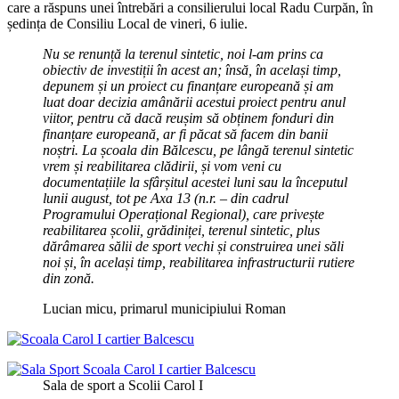
care a răspuns unei întrebări a consilierului local Radu Curpăn, în
ședința de Consiliu Local de vineri, 6 iulie.
Nu se renunță la terenul sintetic, noi l-am prins ca
obiectiv de investiții în acest an; însă, în același timp,
depunem și un proiect cu finanțare europeană și am
luat doar decizia amânării acestui proiect pentru anul
viitor, pentru că dacă reușim să obținem fonduri din
finanțare europeană, ar fi păcat să facem din banii
noștri. La școala din Bălcescu, pe lângă terenul sintetic
vrem și reabilitarea clădirii, și vom veni cu
documentațiile la sfârșitul acestei luni sau la începutul
lunii august, tot pe Axa 13 (n.r. – din cadrul
Programului Operațional Regional), care privește
reabilitarea școlii, grădiniței, terenul sintetic, plus
dărâmarea sălii de sport vechi și construirea unei săli
noi și, în același timp, reabilitarea infrastructurii rutiere
din zonă.
Lucian micu, primarul municipiului Roman
Sala de sport a Scolii Carol I