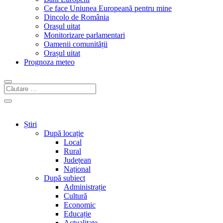
Ce face Uniunea Europeană pentru mine
Dincolo de România
Orașul uitat
Monitorizare parlamentari
Oamenii comunității
Orașul uitat
Prognoza meteo
Știri
După locație
Local
Rural
Județean
Național
După subiect
Administrație
Cultură
Economic
Educație
Actualitate