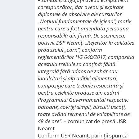
corespunzător, dar aveau și expirate
diplomele de absolvire ale cursurilor
„Noțiuni fundamentale de igienă”, motiv
pentru care a fost amendată persoana
responsabilă din firmă. De asemenea,
potrivit DSP Neamț, „Referitor la calitatea
produsului „corn”, conform
reglementărilor HG 640/2017, compozitia
acestuia trebuie sa conțină: făină
integrală fără adaos de zahăr sau
îndulcitori și alți aditivi alimentari,
compoziție care trebuie respectată și
pentru celelalte produse din cadrul
Programului Guvernamental respectiv:
batoane, covrigi simpli, biscuiți uscați,
toate având termenul de valabilitate de
48 de ore”
. – comunicat de presă USR
Neamț
Conform USR Neamț, părinții spun că