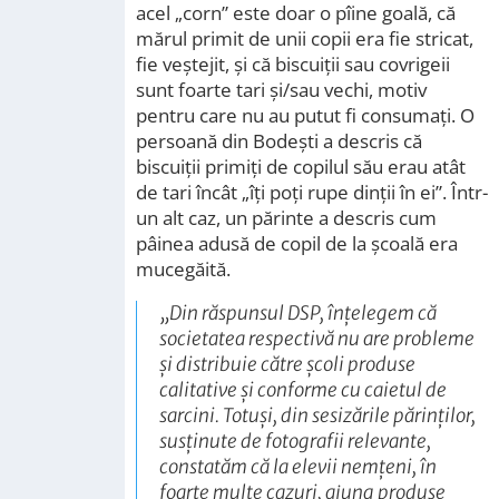
acel „corn” este doar o pîine goală, că
mărul primit de unii copii era fie stricat,
fie veștejit, și că biscuiții sau covrigeii
sunt foarte tari și/sau vechi, motiv
pentru care nu au putut fi consumați. O
persoană din Bodești a descris că
biscuiții primiți de copilul său erau atât
de tari încât „îți poți rupe dinții în ei”. Într-
un alt caz, un părinte a descris cum
pâinea adusă de copil de la școală era
mucegăită.
„Din răspunsul DSP, înțelegem că
societatea respectivă nu are probleme
și distribuie către școli produse
calitative și conforme cu caietul de
sarcini. Totuși, din sesizările părinților,
susținute de fotografii relevante,
constatăm că la elevii nemțeni, în
foarte multe cazuri, ajung produse