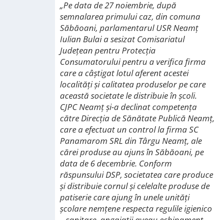
„Pe data de 27 noiembrie, după
semnalarea primului caz, din comuna
Săbăoani, parlamentarul USR Neamț
Iulian Bulai a sesizat Comisariatul
Județean pentru Protecția
Consumatorului pentru a verifica firma
care a câștigat lotul aferent acestei
localități și calitatea produselor pe care
această societate le distribuie în școli.
CJPC Neamț și-a declinat competența
către Direcția de Sănătate Publică Neamț,
care a efectuat un control la firma SC
Panamarom SRL din Târgu Neamț, ale
cărei produse au ajuns în Săbăoani, pe
data de 6 decembrie. Conform
răspunsului DSP, societatea care produce
și distribuie cornul și celelalte produse de
patiserie care ajung în unele unități
școlare nemțene respecta regulile igienico
– sanitare, angajații aveau echipament