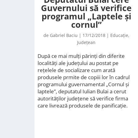
Guvernului să verifice
programul „Laptele și
cornul”
de
Gabriel Baciu
|
17/12/2018
|
Educație
,
Județean
După ce mai mulți părinți din diferite
localități ale județului au postat pe
rețelele de socializare cum arată
produsele prmite de copiii lor în cadrul
programului guvernamental „Cornul și
laptele”, deputatul Iulian Bulai a cerut
autorităților județene să verifice firma
care livrează produsele de panificație.