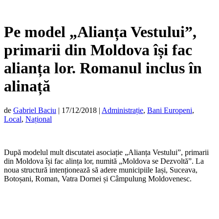
Pe model „Alianța Vestului”,
primarii din Moldova își fac
alianța lor. Romanul inclus în
alinață
de
Gabriel Baciu
|
17/12/2018
|
Administrație
,
Bani Europeni
,
Local
,
Național
După modelul mult discutatei asociație „Alianța Vestului”, primarii
din Moldova își fac alința lor, numită „Moldova se Dezvoltă”. La
noua structură intenționează să adere municipiile Iași, Suceava,
Botoșani, Roman, Vatra Dornei și Câmpulung Moldovenesc.