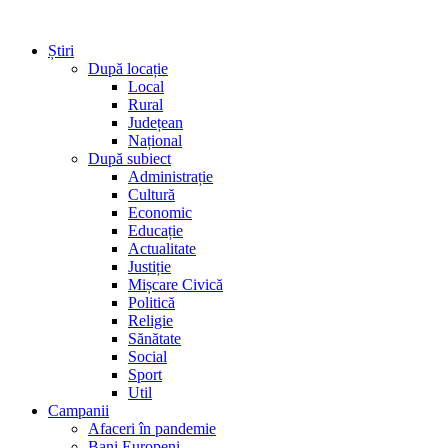
Știri
După locație
Local
Rural
Județean
Național
După subiect
Administrație
Cultură
Economic
Educație
Actualitate
Justiție
Mișcare Civică
Politică
Religie
Sănătate
Social
Sport
Util
Campanii
Afaceri în pandemie
Bani Europeni