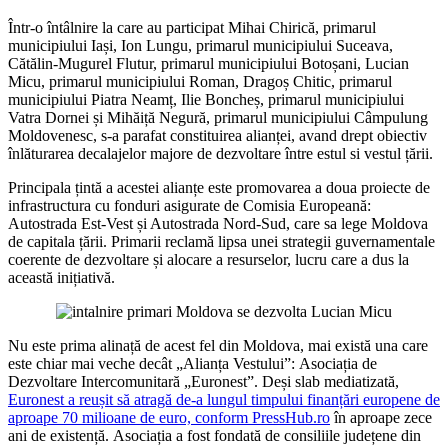
Într-o întâlnire la care au participat Mihai Chirică, primarul
municipiului Iași, Ion Lungu, primarul municipiului Suceava,
Cătălin-Mugurel Flutur, primarul municipiului Botoșani, Lucian
Micu, primarul municipiului Roman, Dragoș Chitic, primarul
municipiului Piatra Neamț, Ilie Boncheș, primarul municipiului
Vatra Dornei și Mihăiță Negură, primarul municipiului Câmpulung
Moldovenesc, s-a parafat constituirea alianței, avand drept obiectiv
înlăturarea decalajelor majore de dezvoltare între estul si vestul țării.
Principala țintă a acestei alianțe este promovarea a doua proiecte de
infrastructura cu fonduri asigurate de Comisia Europeană:
Autostrada Est-Vest și Autostrada Nord-Sud, care sa lege Moldova
de capitala țării. Primarii reclamă lipsa unei strategii guvernamentale
coerente de dezvoltare și alocare a resurselor, lucru care a dus la
această inițiativă.
Nu este prima alinață de acest fel din Moldova, mai există una care
este chiar mai veche decât „Alianța Vestului”: Asociația de
Dezvoltare Intercomunitară „Euronest”. Deși slab mediatizată,
Euronest a reușit să atragă de-a lungul timpului finanțări europene de
aproape 70 milioane de euro, conform PressHub.ro
în aproape zece
ani de existență. Asociația a fost fondată de consiliile județene din