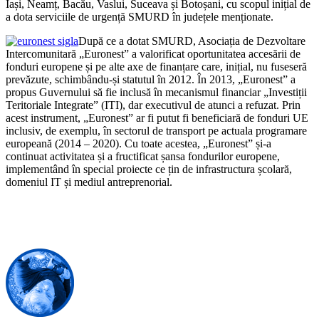
Iași, Neamț, Bacău, Vaslui, Suceava și Botoșani, cu scopul inițial de
a dota serviciile de urgență SMURD în județele menționate.
După ce a dotat SMURD, Asociația de Dezvoltare
Intercomunitară „Euronest” a valorificat oportunitatea accesării de
fonduri europene și pe alte axe de finanțare care, inițial, nu fuseseră
prevăzute, schimbându-și statutul în 2012. Î
n 2013, „Euronest” a
propus Guvernului să fie inclusă în mecanismul financiar „Investiții
Teritoriale Integrate” (ITI), dar executivul de atunci a refuzat. Prin
acest instrument, „Euronest” ar fi putut fi beneficiară de fonduri UE
inclusiv, de exemplu, în sectorul de transport pe actuala programare
europeană (2014 – 2020). Cu toate acestea, „Euronest” și-a
continuat activitatea și a fructificat șansa fondurilor europene,
implementând în special proiecte ce țin de infrastructura școlară,
domeniul IT și mediul antreprenorial.