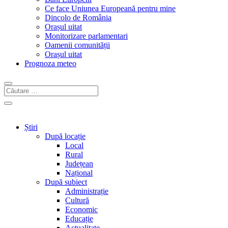
Ce face Uniunea Europeană pentru mine
Dincolo de România
Orașul uitat
Monitorizare parlamentari
Oamenii comunității
Orașul uitat
Prognoza meteo
Știri
După locație
Local
Rural
Județean
Național
După subiect
Administrație
Cultură
Economic
Educație
Actualitate