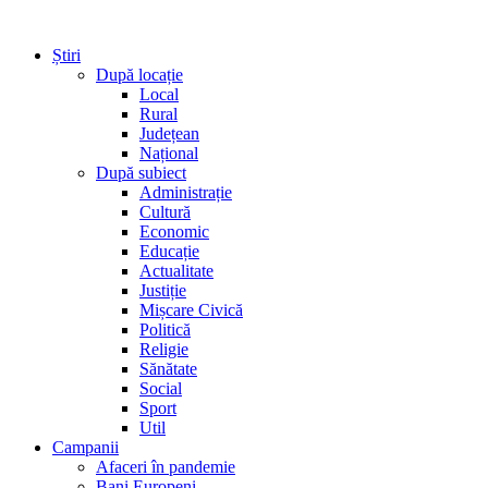
Știri
După locație
Local
Rural
Județean
Național
După subiect
Administrație
Cultură
Economic
Educație
Actualitate
Justiție
Mișcare Civică
Politică
Religie
Sănătate
Social
Sport
Util
Campanii
Afaceri în pandemie
Bani Europeni