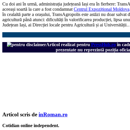
Cu doi ani în urmă, administrația județeană Iași era în fierbere: Tran
aceeași soartă la care a fost condamnat
Centrul Expozițional Moldova, 
în cealaltă parte a orașului, TransAgropolis este astăzi nu doar salvat 
agricultură până atunci: dificultăți în valorificarea producției, lipsa u
Județean Iași, ai Direcției locale pentru Agricultură și ai Universității
Articol realizat pentru
PressHub.ro
în cadr
prezentate nu reprezintă poziția ofici
Articol scris de
inRoman.ro
Cotidian online independent.