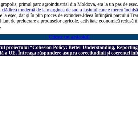
sAgropolis, primul parc agroindustrial din Moldova, era la un pas de eșe
clădirea modernă de la marginea de sud a Iașiului care e mereu închisă
de la eșec, dar și în plin proces de extindere.Ideea înființării parcului
nui lanț de prelucrare a produselor agricole, activitate economică redusă în
…
Citește tot articolul!
ul proiectului
“Cohesion Policy: Better Understanding, Reporting
ală a UE. Întreaga răspundere asupra corectitudinii și coerenței inf