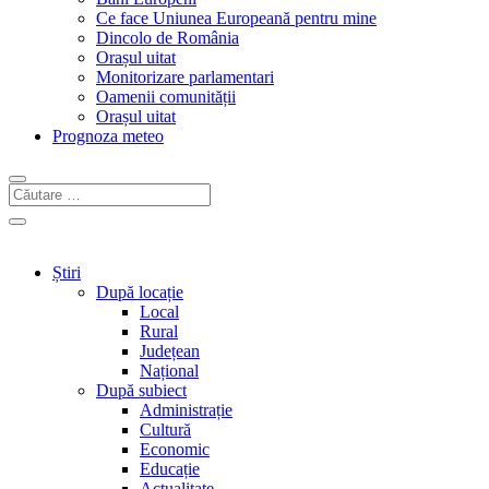
Ce face Uniunea Europeană pentru mine
Dincolo de România
Orașul uitat
Monitorizare parlamentari
Oamenii comunității
Orașul uitat
Prognoza meteo
Știri
După locație
Local
Rural
Județean
Național
După subiect
Administrație
Cultură
Economic
Educație
Actualitate