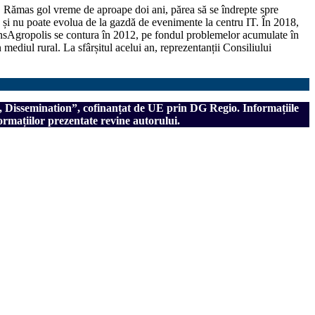
c. Rămas gol vreme de aproape doi ani, părea să se îndrepte spre
și nu poate evolua de la gazdă de evenimente la centru IT. În 2018,
 TransAgropolis se contura în 2012, pe fondul problemelor acumulate în
 mediul rural. La sfârșitul acelui an, reprezentanții Consiliului
, Dissemination”, cofinanțat de UE prin DG Regio.
Informațiile
ormațiilor prezentate revine autorului.