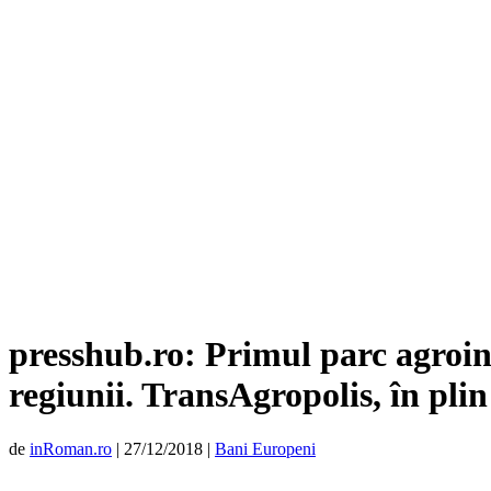
presshub.ro: Primul parc agroind
regiunii. TransAgropolis, în pli
de
inRoman.ro
|
27/12/2018
|
Bani Europeni