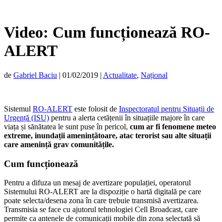
Video: Cum funcționează RO-
ALERT
de
Gabriel Baciu
|
01/02/2019
|
Actualitate
,
Național
Sistemul
RO-ALERT
este folosit de
Inspectoratul pentru Situații de
Urgență (ISU)
pentru a alerta cetățenii în situațiile majore în care
viața și sănătatea le sunt puse în pericol,
cum ar fi fenomene meteo
extreme, inundații amenințătoare, atac terorist sau alte situații
care amenință grav comunitățile.
Cum funcționează
Pentru a difuza un mesaj de avertizare populației, operatorul
Sistemului RO-ALERT are la dispoziție o hartă digitală pe care
poate selecta/desena zona în care trebuie transmisă avertizarea.
Transmisia se face cu ajutorul tehnologiei Cell Broadcast, care
permite ca antenele de comunicații mobile din zona selectată să