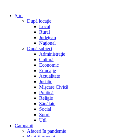
Știri
După locație
Local
Rural
Județean
Național
După subiect
Administrație
Cultură
Economic
Educație
Actualitate
Justiție
Mișcare Civică
Politică
Religie
Sănătate
Social
Sport
Util
Campanii
Afaceri în pandemie
Bani Europeni