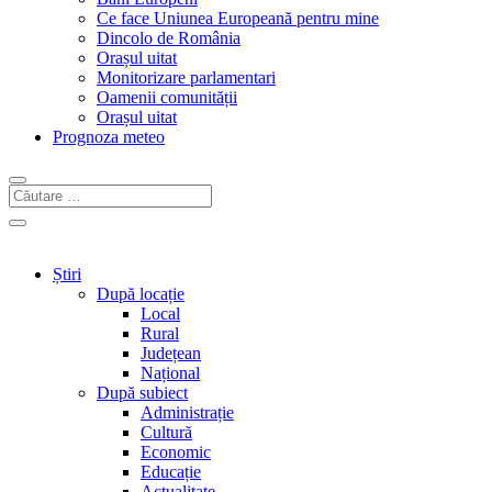
Ce face Uniunea Europeană pentru mine
Dincolo de România
Orașul uitat
Monitorizare parlamentari
Oamenii comunității
Orașul uitat
Prognoza meteo
Știri
După locație
Local
Rural
Județean
Național
După subiect
Administrație
Cultură
Economic
Educație
Actualitate