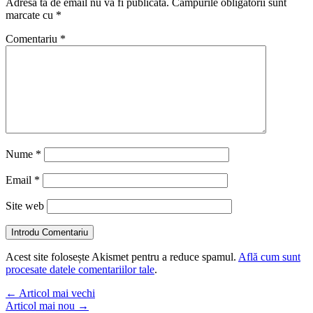
Adresa ta de email nu va fi publicată.
Câmpurile obligatorii sunt
marcate cu
*
Comentariu
*
Nume
*
Email
*
Site web
Introdu Comentariu
Acest site folosește Akismet pentru a reduce spamul.
Află cum sunt
procesate datele comentariilor tale
.
←
Articol mai vechi
Articol mai nou
→