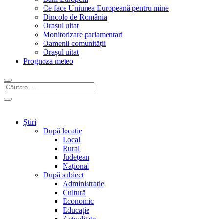
Ce face Uniunea Europeană pentru mine
Dincolo de România
Orașul uitat
Monitorizare parlamentari
Oamenii comunității
Orașul uitat
Prognoza meteo
Știri
După locație
Local
Rural
Județean
Național
După subiect
Administrație
Cultură
Economic
Educație
Actualitate