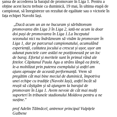
șansa de accederea la barajul de promovare în Liga 1. Pentru a
obține acest lucru trebuie ca duminică, 19 mai, în ultima etapă de
campionat, să înregistreze un rezultat de egalitate sau o victorie în
fața echipei Navobi Iași.
„
Dacă acum un an ne bucuram și sărbătoream
promovarea din Liga 3 în Liga 2, iată-ne acum la doar
doi pași de promovarea în Liga 1.La începutul
sezonului nici nu îndrăzneam să visăm la promovare în
Liga 1, dar pe parcursul campionatului, acumulând
experiență, calitatea jocului a crescut și ușor, ușor am
adunat punctele care astăzi ne poziționează pe un loc
de baraj. Efortul și meritele sunt în primul rând ale
fetelor. Căpitanul Paula Agu a strâns lângă ea fetele,
le-a mobilizat prin puterea exemplului și astfel am
ajuns aproape de această performanță. Vrem să
pregătim cât mai bine meciul de duminică, împotriva
unei echipe cu tradiție (Navobi Iași), astfel încât să
reușit să câștigăm și să ajungem la barajul de
promovare în Liga 1. Avem nevoie de cât mai mulți
suporteri în tribunele stadionului Moldova pentru a ne
susține
.”
prof Adelin Tălmăcel, antrenor principal Vulpițele
Galbene