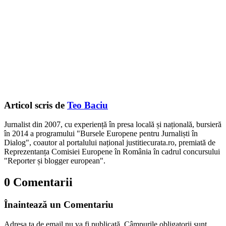
Articol scris de
Teo Baciu
Jurnalist din 2007, cu experiență în presa locală și națională, bursieră
în 2014 a programului "Bursele Europene pentru Jurnaliști în
Dialog", coautor al portalului național justitiecurata.ro, premiată de
Reprezentanța Comisiei Europene în România în cadrul concursului
"Reporter și blogger european".
0 Comentarii
Înaintează un Comentariu
Adresa ta de email nu va fi publicată.
Câmpurile obligatorii sunt