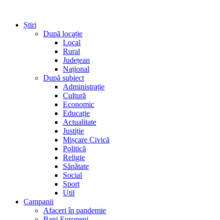
Știri
După locație
Local
Rural
Județean
Național
După subiect
Administrație
Cultură
Economic
Educație
Actualitate
Justiție
Mișcare Civică
Politică
Religie
Sănătate
Social
Sport
Util
Campanii
Afaceri în pandemie
Bani Europeni