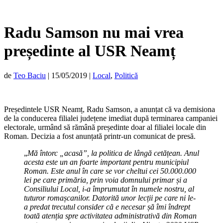
Radu Samson nu mai vrea
președinte al USR Neamț
de
Teo Baciu
|
15/05/2019
|
Local
,
Politică
Președintele USR Neamț, Radu Samson, a anunțat că va demisiona
de la conducerea filialei județene imediat după terminarea campaniei
electorale, urmând să rămână președinte doar al filialei locale din
Roman. Decizia a fost anunțată printr-un comunicat de presă.
„
Mă întorc „acasă”, la politica de lângă cetățean.
Anul
acesta este un an foarte important pentru municipiul
Roman. Este anul în care se vor cheltui cei 50.000.000
lei pe care primăria, prin voia domnului primar și a
Consiliului Local, i-a împrumutat în numele nostru, al
tuturor romașcanilor. Datorită unor lecții pe care ni le-
a predat trecutul consider că e necesar șă îmi îndrept
toată atenția spre activitatea administrativă din Roman