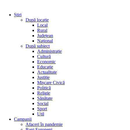
Știri
După locație
Local
Rural
Județean
Național
După subiect
Administrație
Cultură
Economic
Educație
Actualitate
Justiție
Mișcare Civică
Politică
Religie
Sănătate
Social
Sport
Util
Campanii
Afaceri în pandemie
Bani Europeni