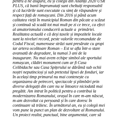
pentru a ne asigura, eu și colegii din Alianța 2020 USR
PLUS, că banii împrumutați sunt cheltuiți responsabil
și că lucrările sunt executate cu simț de răspundere și
respect față de romașcani.
Din 2016 și până acum
calitatea vieții în municipiul Roman din păcate a scăzut
și continuă să scadă tot mai mult pe zi ce trece, ca efect
al amatorismului conducerii actuale a primăriei.
Realitatea actuală e că deși taxele și impozitele locale
sunt la niveluri record, peste valorile recomandate de
Codul Fiscal, numeroase străzi sunt presărate cu gropi
iar artera ocolitoare Roman – Est se afla într-o stare
avansată de degradare, la numai 3 ani de la
inaugurare. Nu mai avem echipe simbol ale sportului
romașcan, clădiri monument cum ar fi Casa
Celibidache sau Casa Spițerului se dărâmă sub ochii
noștri neputincioși și sub pretextul lipsei de fonduri, iar
în același timp primarul nu mai contenește cu
organizarea de petreceri, spectacole și plimbări prin
diverse delegații din care nu se întoarce niciodată mai
pregătit. Am intrat în politică pentru a contribui la
modernizarea Romanului, orașul în care m-am născut,
m-am dezvoltat ca persoană și în care doresc în
continuare să trăiesc. În următorul an, eu și colegii mei
vom pune la punct un plan de dezvoltare al Romanului.
Un proiect realist, punctual, bine argumentat, care să