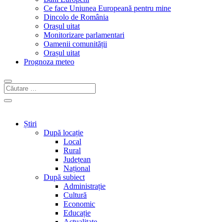
Ce face Uniunea Europeană pentru mine
Dincolo de România
Orașul uitat
Monitorizare parlamentari
Oamenii comunității
Orașul uitat
Prognoza meteo
Știri
După locație
Local
Rural
Județean
Național
După subiect
Administrație
Cultură
Economic
Educație
Actualitate