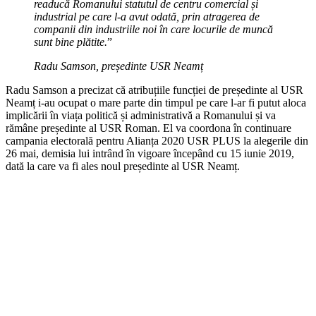
readucă Romanului statutul de centru comercial și
industrial pe care l-a avut odată, prin atragerea de
companii din industriile noi în care locurile de muncă
sunt bine plătite.
”
Radu Samson, președinte USR Neamț
Radu Samson a precizat că atribuțiile funcției de președinte al USR
Neamț i-au ocupat o mare parte din timpul pe care l-ar fi putut aloca
implicării în viața politică și administrativă a Romanului și va
rămâne președinte al USR Roman. El va coordona în continuare
campania electorală pentru Alianța 2020 USR PLUS​ la alegerile din
26 mai, demisia lui intrând în vigoare începând cu 15 iunie 2019,
dată la care va fi ales noul președinte al USR Neamț.