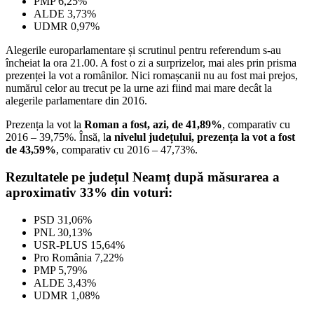
PMP 6,25%
ALDE 3,73%
UDMR 0,97%
Alegerile europarlamentare și scrutinul pentru referendum s-au
încheiat la ora 21.00. A fost o zi a surprizelor, mai ales prin prisma
prezenței la vot a românilor. Nici romașcanii nu au fost mai prejos,
numărul celor au trecut pe la urne azi fiind mai mare decât la
alegerile parlamentare din 2016.
Prezența la vot la
Roman a fost, azi, de 41,89%
, comparativ cu
2016 – 39,75%. Însă, l
a nivelul județului, prezența la vot a fost
de 43,59%
, comparativ cu 2016 – 47,73%.
Rezultatele pe județul Neamț după măsurarea a
aproximativ 33% din voturi:
PSD 31,06%
PNL 30,13%
USR-PLUS 15,64%
Pro România 7,22%
PMP 5,79%
ALDE 3,43%
UDMR 1,08%