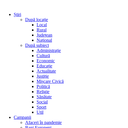
Știri
După locație
Local
Rural
Județean
Național
După subiect
Administrație
Cultură
Economic
Educație
Actualitate
Justiție
Mișcare Civică
Politică
Religie
Sănătate
Social
Sport
Util
Campanii
Afaceri în pandemie
Bani Europeni