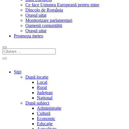
Ce face Uniunea Europeană pentru mine
Dincolo de România
Orașul uitat
Monitorizare parlamentari
Oamenii comunității
Orașul uitat
Prognoza meteo
Știri
După locație
Local
Rural
Județean
Național
După subiect
Administrație
Cultură
Economic
Educație
Actualitate