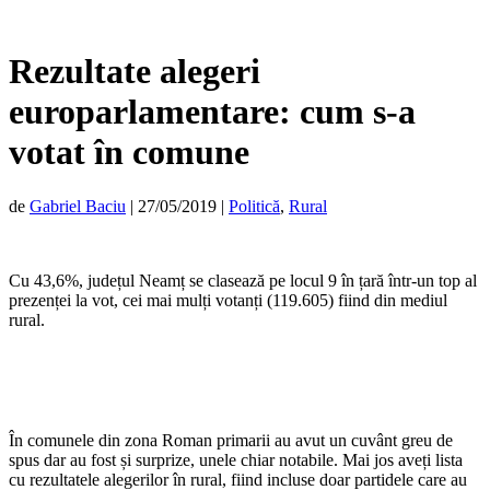
Rezultate alegeri
europarlamentare: cum s-a
votat în comune
de
Gabriel Baciu
|
27/05/2019
|
Politică
,
Rural
Cu 43,6%, județul Neamț se clasează pe locul 9 în țară într-un top al
prezenței la vot, cei mai mulți votanți (119.605) fiind din mediul
rural.
În comunele din zona Roman primarii au avut un cuvânt greu de
spus dar au fost și surprize, unele chiar notabile. Mai jos aveți lista
cu rezultatele alegerilor în rural, fiind incluse doar partidele care au