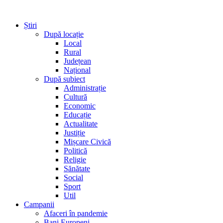
Știri
După locație
Local
Rural
Județean
Național
După subiect
Administrație
Cultură
Economic
Educație
Actualitate
Justiție
Mișcare Civică
Politică
Religie
Sănătate
Social
Sport
Util
Campanii
Afaceri în pandemie
Bani Europeni