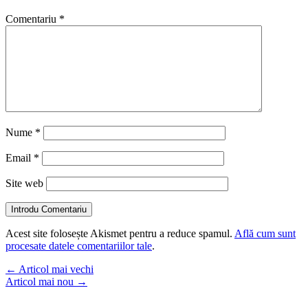
Comentariu
*
Nume
*
Email
*
Site web
Introdu Comentariu
Acest site folosește Akismet pentru a reduce spamul.
Află cum sunt
procesate datele comentariilor tale
.
←
Articol mai vechi
Articol mai nou
→