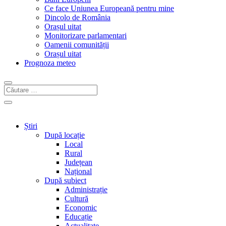
Ce face Uniunea Europeană pentru mine
Dincolo de România
Orașul uitat
Monitorizare parlamentari
Oamenii comunității
Orașul uitat
Prognoza meteo
Știri
După locație
Local
Rural
Județean
Național
După subiect
Administrație
Cultură
Economic
Educație
Actualitate