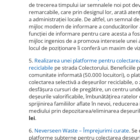
de trecerea timpului iar semnalele noi pot dev
remarcabile, care prin designul lor, arată atenţi
a administraţiei locale. De altfel, un semnal de 
mijloc modern de informare a conducătorilor au
funcției de informare pentru care acesta a fost
mijloc ingenios de a promova interesele unei an
locul de poziționare îi conferă un maxim de viz
5.
Realizarea unei platforme pentru colectarea
reciclabile
pe strada Colectorului. Beneficiile p
comunitate informată (50.000 locuitori), o pl
colectarea selectivă a deșeurilor reciclabile, o 
desfășura cursuri de pregătire, un centru unde
deșeurile valorificabile, îmbunătățirea ratelor 
sprijinirea familiilor aflate în nevoi, reducere
mediului prin depozitarea/eliminarea deșeuri
lei
.
6.
Neverseen Waste – Împrejurimi curate
. Se
platforme subterne pentru colectarea deșeuril