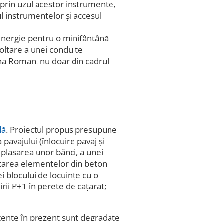
t prin uzul acestor instrumente,
ul instrumentelor și accesul
energie pentru o minifântână
voltare a unei conduite
ona Roman, nu doar din cadrul
dă
. Proiectul propus presupune
 pavajului (înlocuire pavaj și
mplasarea unor bănci, a unei
ectarea elementelor din beton
i blocului de locuințe cu o
rii P+1 în perete de cațărat;
tente în prezent sunt degradate