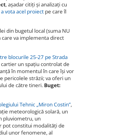
ect
, așadar citiți și analizați cu
i a vota acel proiect
pe care îl
 lei din bugetul local (suma NU
cea care va implementa direct
tre blocurile 25-27 pe Strada
t cartier un spațiu controlat de
ranță în momentul în care își vor
 pericolele străzii; va oferi un
lui de către tineri.
Buget:
olegiului Tehnic „Miron Costin”
,
tație meteorologică solară, un
n pluviometru, un
pot constitui modalități de
tudiul unor fenomene, al