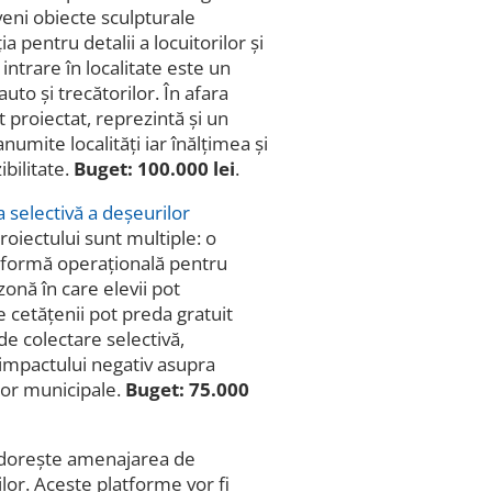
eni obiecte sculpturale
a pentru detalii a locuitorilor şi
intrare în localitate este un
to și trecătorilor. În afara
 proiectat, reprezintă și un
umite localități iar înălțimea și
ibilitate.
Buget: 100.000 lei
.
 selectivă a deșeurilor
roiectului sunt multiple: o
atformă operațională pentru
zonă în care elevii pot
 cetățenii pot preda gratuit
de colectare selectivă,
a impactului negativ asupra
lor municipale.
Buget: 75.000
 dorește amenajarea de
or. Aceste platforme vor fi