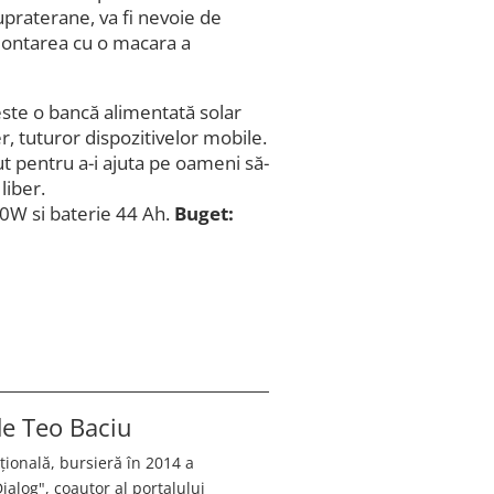
upraterane, va fi nevoie de
montarea cu o macara a
este o bancă alimentată solar
er, tuturor dispozitivelor mobile.
t pentru a-i ajuta pe oameni să-
liber.
40W si baterie 44 Ah.
Buget:
 de
Teo Baciu
ațională, bursieră în 2014 a
alog", coautor al portalului