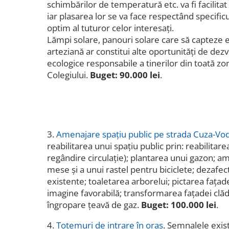
schimbărilor de temperatură etc. va fi facilita
iar plasarea lor se va face respectând specific
optim al tuturor celor interesați.
Lămpi solare, panouri solare care să capteze 
arteziană ar constitui alte oportunități de dez
ecologice responsabile a tinerilor din toată z
Colegiului.
Buget: 90.000 lei
.
3.
Amenajare spațiu public pe strada Cuza-Vo
reabilitarea unui spațiu public prin: reabilitarea
regândire circulație); plantarea unui gazon; a
mese și a unui rastel pentru biciclete; dezaf
existente; toaletarea arborelui; pictarea fațade
imagine favorabilă; transformarea fațadei clădi
îngropare țeavă de gaz.
Buget: 100.000 lei
.
4.
Totemuri de intrare în oraș
. Semnalele exis