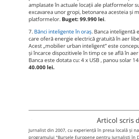
amplasate în actuale locaţii ale platformelor s
excavarea unor gropi, betonarea acesteia şi 
platformelor.
Buget: 99.990 lei
.
7.
Bănci inteligente în oraș
. Banca inteligentă 
care oferă energie electrică gratuită în aer lib
Acest „mobilier urban inteligent” este concepu
și încarce dispozitivele în timp ce se află în aer 
Banca este dotata cu: 4 x USB , panou solar 1
40.000 lei.
Articol scris
Jurnalist din 2007, cu experiență în presa locală și n
programului "Bursele Europene pentru Jurnaliști în Di