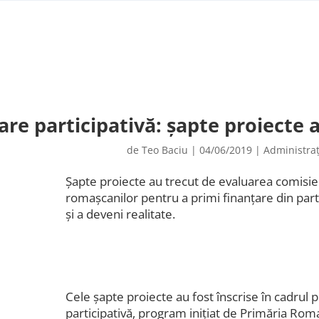
re participativă: șapte proiecte 
de
Teo Baciu
|
04/06/2019
|
Administraț
Șapte proiecte au trecut de evaluarea comisiei
romașcanilor pentru a primi finanțare din part
și a deveni realitate.
Cele șapte proiecte au fost înscrise în cadrul
participativă, program inițiat de Primăria Rom