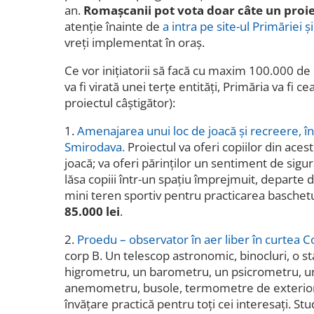
an.
Romașcanii pot vota doar câte un proi
atenție înainte de
a intra pe site-ul Primăriei ș
vreți implementat în oraș.
Ce vor inițiatorii să facă cu maxim 100.000 de
va fi virată unei terțe entități, Primăria va fi 
proiectul câștigător):
1.
Amenajarea unui loc de joacă și recreere, în
Smirodava.
Proiectul va oferi copiilor din aces
joacă; va oferi părinților un sentiment de sigu
lăsa copiii într-un spațiu împrejmuit, departe de
mini teren sportiv pentru practicarea baschetu
85.000 lei
.
2.
Proedu – observator în aer liber în curtea C
corp B. Un telescop astronomic, binocluri, o s
higrometru, un barometru, un psicrometru, u
anemometru, busole, termometre de exterior 
învățare practică pentru toți cei interesați. S