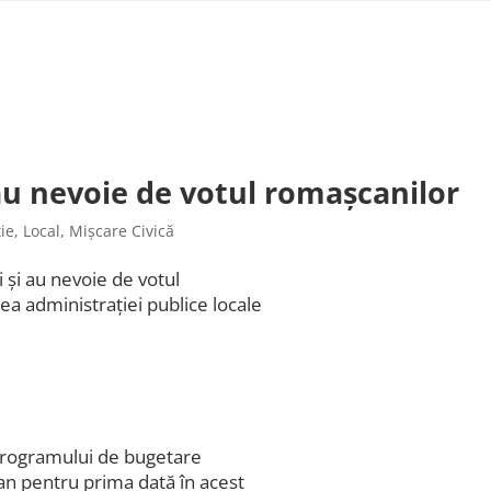
au nevoie de votul romașcanilor
ie
,
Local
,
Mișcare Civică
 și au nevoie de votul
ea administrației publice locale
 programului de bugetare
an pentru prima dată în acest