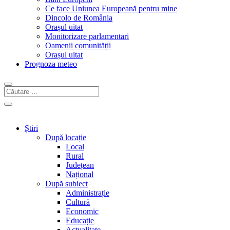
Ce face Uniunea Europeană pentru mine
Dincolo de România
Orașul uitat
Monitorizare parlamentari
Oamenii comunității
Orașul uitat
Prognoza meteo
Știri
După locație
Local
Rural
Județean
Național
După subiect
Administrație
Cultură
Economic
Educație
Actualitate