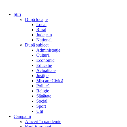
Știri
După locație
Local
Rural
Județean
Național
După subiect
Administrație
Cultură
Economic
Educație
Actualitate
Justiție
Mișcare Civică
Politică
Religie
Sănătate
Social
Sport
Util
Campanii
Afaceri în pandemie
Bani Europeni