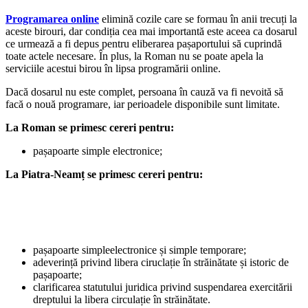
Programarea online
elimină cozile care se formau în anii trecuți la
aceste birouri, dar condiția cea mai importantă este aceea ca dosarul
ce urmează a fi depus pentru eliberarea pașaportului să cuprindă
toate actele necesare. În plus, la Roman nu se poate apela la
serviciile acestui birou în lipsa programării online.
Dacă dosarul nu este complet, persoana în cauză va fi nevoită să
facă o nouă programare, iar perioadele disponibile sunt limitate.
La Roman se primesc cereri pentru:
pașapoarte simple electronice;
La Piatra-Neamț se primesc cereri pentru:
pașapoarte simpleelectronice și simple temporare;
adeverință privind libera ciruclație în străinătate și istoric de
pașapoarte;
clarificarea statutului juridica privind suspendarea exercitării
dreptului la libera circulație în străinătate.