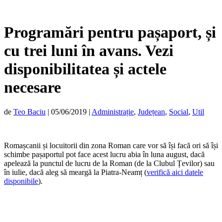
Programări pentru pașaport, și
cu trei luni în avans. Vezi
disponibilitatea și actele
necesare
de
Teo Baciu
|
05/06/2019
|
Administrație
,
Județean
,
Social
,
Util
Romașcanii și locuitorii din zona Roman care vor să își facă ori să își
schimbe pașaportul pot face acest lucru abia în luna august, dacă
apelează la punctul de lucru de la Roman (de la Clubul Țevilor) sau
în iulie, dacă aleg să meargă la Piatra-Neamț (
verifică aici datele
disponibile
).