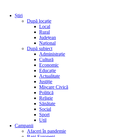
Știri
După locație
Local
Rural
Județean
Național
După subiect
Administrație
Cultură
Economic
Educație
Actualitate
Justiție
Mișcare Civică
Politică
Religie
Sănătate
Social
Sport
Util
Campanii
Afaceri în pandemie
Bani Europeni