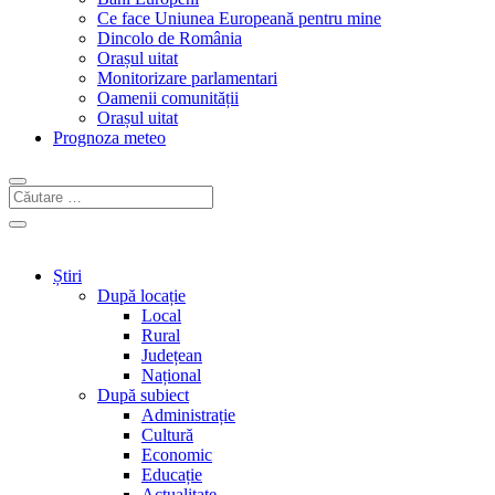
Ce face Uniunea Europeană pentru mine
Dincolo de România
Orașul uitat
Monitorizare parlamentari
Oamenii comunității
Orașul uitat
Prognoza meteo
Știri
După locație
Local
Rural
Județean
Național
După subiect
Administrație
Cultură
Economic
Educație
Actualitate