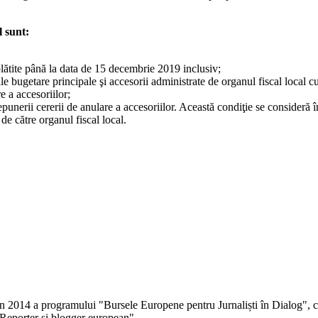
l sunt:
plătite până la data de 15 decembrie 2019 inclusiv;
ile bugetare principale şi accesorii administrate de organul fiscal local 
e a accesoriilor;
depunerii cererii de anulare a accesoriilor. Această condiţie se consideră 
, de către organul fiscal local.
 în 2014 a programului "Bursele Europene pentru Jurnaliști în Dialog", co
Reporter și blogger european".