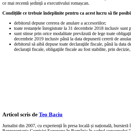
ce mai recentă ședință a executivului romașcan.
Condițiile ce trebuie îndeplinite pentru ca acest lucru să fie posibi
debitorul depune cererea de anulare a accesoriilor;
toate restanțele înregistrate la 31 decembrie 2018 inclusiv sunt 
sunt stinse prin orice modalitate prevăzută de lege toate obligaţi
decembrie 2019 inclusiv până la data depunerii cererii de anular
debitorul să aibă depuse toate declaraţiile fiscale, până la data 
declaraţii fiscale, obligaţiile fiscale au fost stabilite, prin decizie
Articol scris de
Teo Baciu
Jurnalist din 2007, cu experiență în presa locală și națională, bursieră
Reprezentanța Comisiei Europene în România în cadrul concursului "