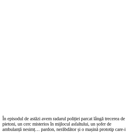
În episodul de astăzi avem radarul poliției parcat lângă trecerea de
pietoni, un cerc misterios în mijlocul asfaltului, un șofer de
ambulanță nesimț… pardon, nerăbdător și o mașină prototip care-i