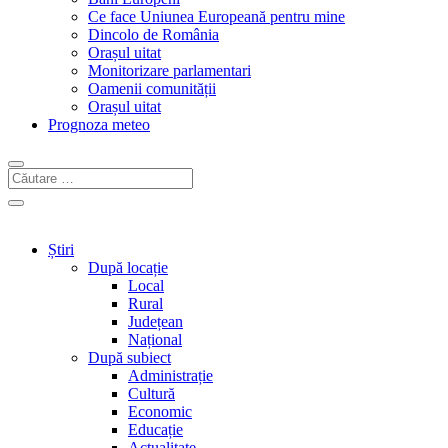
Ce face Uniunea Europeană pentru mine
Dincolo de România
Orașul uitat
Monitorizare parlamentari
Oamenii comunității
Orașul uitat
Prognoza meteo
Știri
După locație
Local
Rural
Județean
Național
După subiect
Administrație
Cultură
Economic
Educație
Actualitate