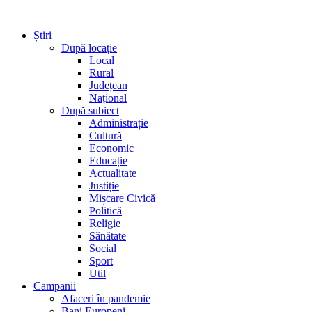
Știri
După locație
Local
Rural
Județean
Național
După subiect
Administrație
Cultură
Economic
Educație
Actualitate
Justiție
Mișcare Civică
Politică
Religie
Sănătate
Social
Sport
Util
Campanii
Afaceri în pandemie
Bani Europeni