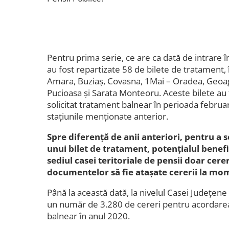
Pentru prima serie, ce are ca dată de intrare î
au fost repartizate 58 de bilete de tratament, 
Amara, Buziaș, Covasna, 1Mai – Oradea, Geoagiu
Pucioasa și Sarata Monteoru. Aceste bilete au 
solicitat tratament balnear în perioada februa
stațiunile menționate anterior.
Spre diferență de anii anteriori, pentru a s
unui bilet de tratament, potențialul benef
sediul casei teritoriale de pensii doar cere
documentelor să fie atașate cererii la mome
Până la această dată, la nivelul Casei Județen
un număr de 3.280 de cereri pentru acordarea
balnear în anul 2020.