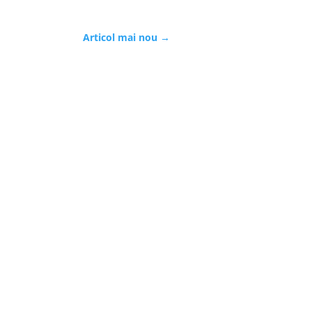
Articol mai nou
→
confidențialitate
Termeni și condiții
Contact
Cine suntem