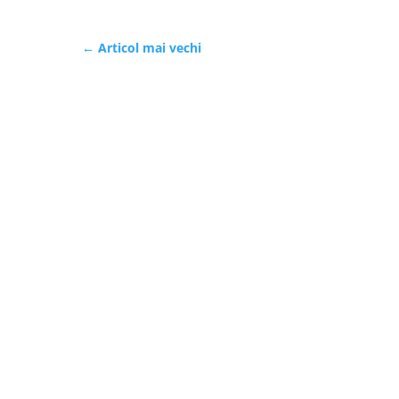
←
Articol mai vechi
Politica de cookies
Politica de 