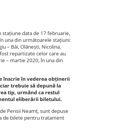
n stațiune data de 17 februarie,
în una din următoarele stațiuni:
 – Băi, Olănești, Nicolina,
fost repartizate celor care au
rie – martie 2020, în una din
e înscrie în vederea obținerii
iciar trebuie să depună la
rea tip, urmând ca restul
ntul eliberării biletului.
e de Pensii Neamț, sunt depuse
 de bilete pentru tratament