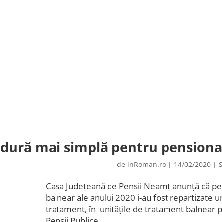
dură mai simplă pentru pensionari
de
inRoman.ro
|
14/02/2020
|
S
Casa Județeană de Pensii Neamț anunță că pen
balnear ale anului 2020 i-au fost repartizate 
tratament, în unităţile de tratament balnear 
Pensii Publice.