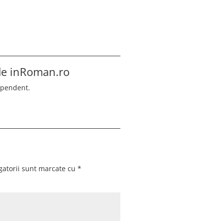
 de
inRoman.ro
ependent.
gatorii sunt marcate cu
*