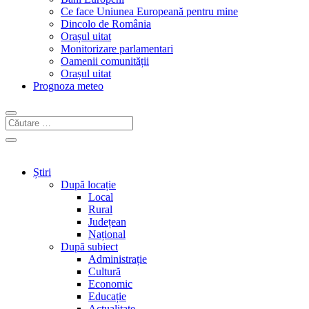
Ce face Uniunea Europeană pentru mine
Dincolo de România
Orașul uitat
Monitorizare parlamentari
Oamenii comunității
Orașul uitat
Prognoza meteo
Știri
După locație
Local
Rural
Județean
Național
După subiect
Administrație
Cultură
Economic
Educație
Actualitate