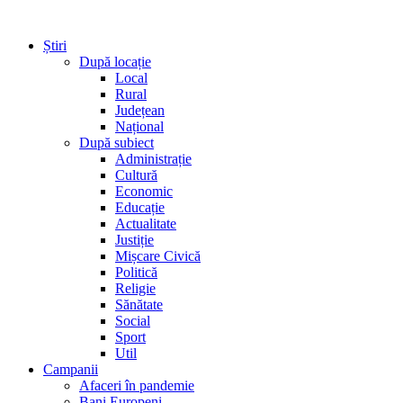
Știri
După locație
Local
Rural
Județean
Național
După subiect
Administrație
Cultură
Economic
Educație
Actualitate
Justiție
Mișcare Civică
Politică
Religie
Sănătate
Social
Sport
Util
Campanii
Afaceri în pandemie
Bani Europeni