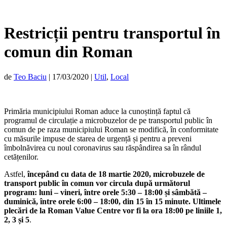
Restricții pentru transportul în
comun din Roman
de
Teo Baciu
|
17/03/2020
|
Util
,
Local
Primăria municipiului Roman aduce la cunoștință faptul că
programul de circulație a microbuzelor de pe transportul public în
comun de pe raza municipiului Roman se modifică, în conformitate
cu măsurile impuse de starea de urgență și pentru a preveni
îmbolnăvirea cu noul coronavirus sau răspândirea sa în rândul
cetățenilor.
Astfel,
începând cu data de 18 martie 2020, microbuzele de
transport public în comun vor circula după următorul
program: luni – vineri, între orele 5:30 – 18:00 și sâmbătă –
duminică, între orele 6:00 – 18:00, din 15 în 15 minute. Ultimele
plecări de la Roman Value Centre vor fi la ora 18:00 pe liniile 1,
2, 3 și 5
.