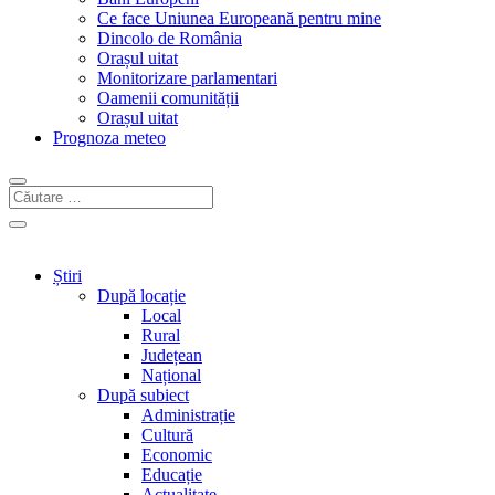
Ce face Uniunea Europeană pentru mine
Dincolo de România
Orașul uitat
Monitorizare parlamentari
Oamenii comunității
Orașul uitat
Prognoza meteo
Știri
După locație
Local
Rural
Județean
Național
După subiect
Administrație
Cultură
Economic
Educație
Actualitate