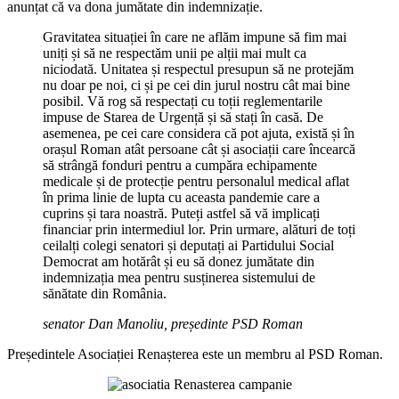
anunțat că va dona jumătate din indemnizație.
Gravitatea situației în care ne aflăm impune să fim mai
uniți și să ne respectăm unii pe alții mai mult ca
niciodată. Unitatea și respectul presupun să ne protejăm
nu doar pe noi, ci și pe cei din jurul nostru cât mai bine
posibil. Vă rog să respectați cu toții reglementarile
impuse de Starea de Urgență și să stați în casă. De
asemenea, pe cei care considera că pot ajuta, există și în
orașul Roman atât persoane cât și asociații care încearcă
să strângă fonduri pentru a cumpăra echipamente
medicale și de protecție pentru personalul medical aflat
în prima linie de lupta cu aceasta pandemie care a
cuprins și tara noastră. Puteți astfel să vă implicați
financiar prin intermediul lor. Prin urmare, alături de toți
ceilalți colegi senatori și deputați ai Partidului Social
Democrat am hotărât și eu să donez jumătate din
indemnizația mea pentru susținerea sistemului de
sănătate din România.
senator Dan Manoliu, președinte PSD Roman
Președintele Asociației Renașterea este un membru al PSD Roman.