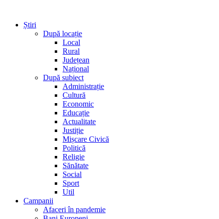
Știri
După locație
Local
Rural
Județean
Național
După subiect
Administrație
Cultură
Economic
Educație
Actualitate
Justiție
Mișcare Civică
Politică
Religie
Sănătate
Social
Sport
Util
Campanii
Afaceri în pandemie
Bani Europeni