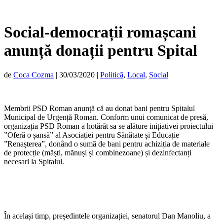
Social-democrații romașcani
anunță donații pentru Spital
de
Coca Cozma
|
30/03/2020
|
Politică
,
Local
,
Social
Membrii PSD Roman anunță că au donat bani pentru Spitalul
Municipal de Urgență Roman. Conform unui comunicat de presă,
organizația PSD Roman a hotărât sa se alăture inițiativei proiectului
”Oferă o șansă” al Asociației pentru Sănătate și Educație
”Renașterea”, donând o sumă de bani pentru achiziția de materiale
de protecție (măști, mănuși și combinezoane) și dezinfectanți
necesari la Spitalul.
În același timp, președintele organizației, senatorul Dan Manoliu, a