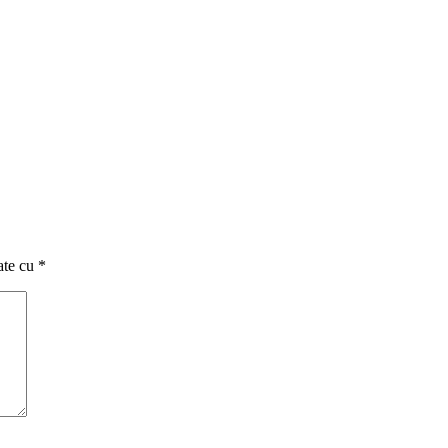
ate cu
*