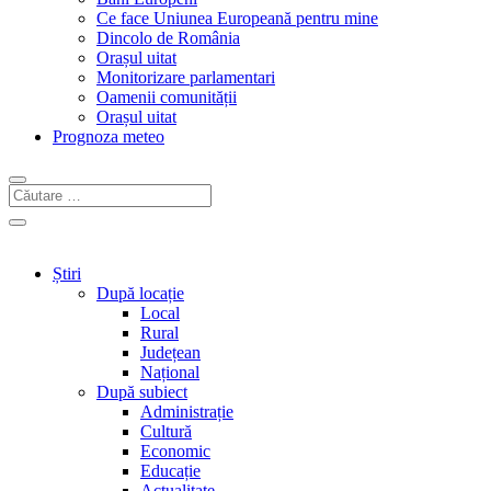
Ce face Uniunea Europeană pentru mine
Dincolo de România
Orașul uitat
Monitorizare parlamentari
Oamenii comunității
Orașul uitat
Prognoza meteo
Știri
După locație
Local
Rural
Județean
Național
După subiect
Administrație
Cultură
Economic
Educație
Actualitate