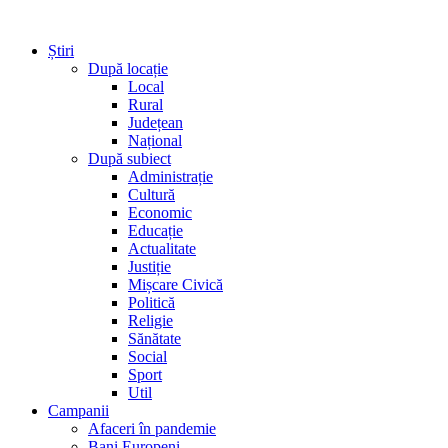
Știri
După locație
Local
Rural
Județean
Național
După subiect
Administrație
Cultură
Economic
Educație
Actualitate
Justiție
Mișcare Civică
Politică
Religie
Sănătate
Social
Sport
Util
Campanii
Afaceri în pandemie
Bani Europeni