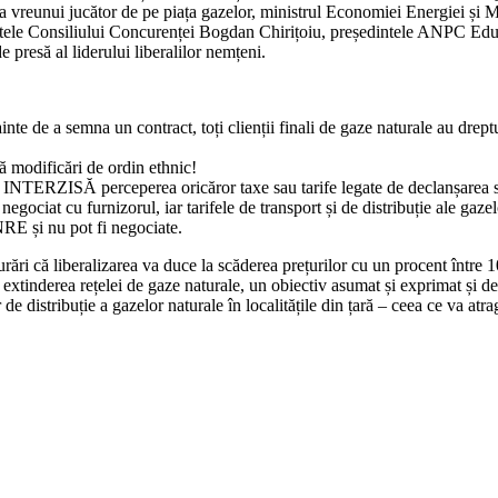
rtea vreunui jucător de pe piața gazelor, ministrul Economiei Energiei și
tele Consiliului Concurenței Bogdan Chirițoiu, președintele ANPC Edu
resă al liderului liberalilor nemțeni.
ainte de a semna un contract, toți clienții finali de gaze naturale au drept
ă modificări de ordin ethnic!
ind INTERZISĂ perceperea oricăror taxe sau tarife legate de declanșarea 
egociat cu furnizorul, iar tarifele de transport și de distribuție ale gaz
RE și nu pot fi negociate.
ări că liberalizarea va duce la scăderea prețurilor cu un procent între 1
xtinderea rețelei de gaze naturale, un obiectiv asumat și exprimat și d
 de distribuție a gazelor naturale în localitățile din țară – ceea ce va atr