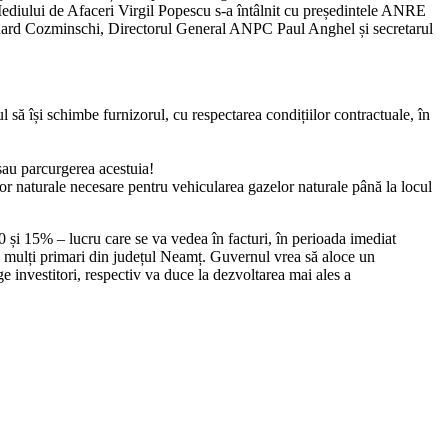
 Mediului de Afaceri Virgil Popescu s-a întâlnit cu președintele ANRE
ard Cozminschi, Directorul General ANPC Paul Anghel și secretarul
ul să își schimbe furnizorul, cu respectarea condițiilor contractuale, în
sau parcurgerea acestuia!
elor naturale necesare pentru vehicularea gazelor naturale până la locul
0 și 15% – lucru care se va vedea în facturi, în perioada imediat
e mulți primari din județul Neamț. Guvernul vrea să aloce un
age investitori, respectiv va duce la dezvoltarea mai ales a