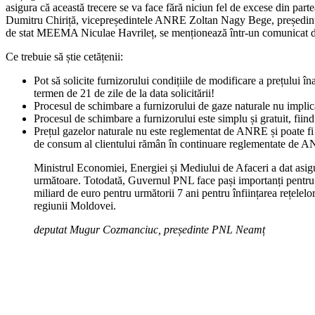
asigura că această trecere se va face fără niciun fel de excese din pa
Dumitru Chiriță, vicepreședintele ANRE Zoltan Nagy Bege, președin
de stat MEEMA Niculae Havrileț, se menționează într-un comunicat de p
Ce trebuie să știe cetățenii:
Pot să solicite furnizorului condițiile de modificare a prețului în
termen de 21 de zile de la data solicitării!
Procesul de schimbare a furnizorului de gaze naturale nu implic
Procesul de schimbare a furnizorului este simplu și gratuit, fi
Prețul gazelor naturale nu este reglementat de ANRE și poate fi n
de consum al clientului rămân în continuare reglementate de AN
Ministrul Economiei, Energiei și Mediului de Afaceri a dat asigur
următoare. Totodată, Guvernul PNL face pași importanți pentru e
miliard de euro pentru următorii 7 ani pentru înființarea rețelelor
regiunii Moldovei.
deputat Mugur Cozmanciuc, președinte PNL Neamț