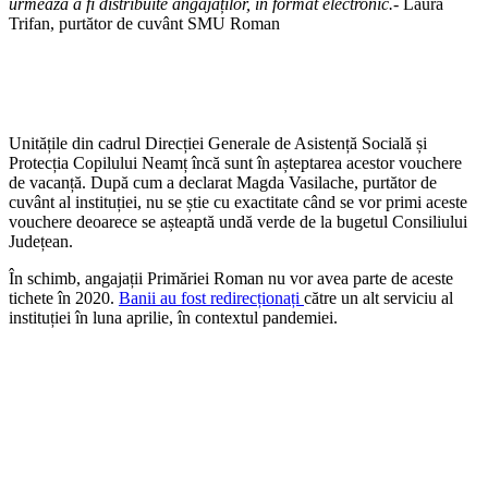
urmează a fi distribuite angajaților, în format electronic.-
Laura
Trifan, purtător de cuvânt SMU Roman
Unitățile din cadrul Direcției Generale de Asistență Socială și
Protecția Copilului Neamț încă sunt în așteptarea acestor vouchere
de vacanță. După cum a declarat Magda Vasilache, purtător de
cuvânt al instituției, nu se știe cu exactitate când se vor primi aceste
vouchere deoarece se așteaptă undă verde de la bugetul Consiliului
Județean.
În schimb, angajații Primăriei Roman nu vor avea parte de aceste
tichete în 2020.
Banii au fost redirecționați
către un alt serviciu al
instituției în luna aprilie, în contextul pandemiei.