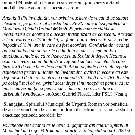
ordin al Ministerului Educației și Cercetării prin care s-a stabilit
modalitatea de acordare a acestor carduri.
Angajații din învățământ vor primi vouchere de vacanță pe suport
electronic, pe parcursul acestei luni. Pe 30 iunie a fost publicat în
Monitorul Oficial Ordinul 4635/2020 prin care se stabilește
modalitatea de acordare a acestei indemnizații de concediu. Aceasta
este în valoare de 1450 de lei, va fi pe suport electronic și se reține
impozit 10% în luna în care au fost acordate. Cardurile de vacanță
au valabilitate un an de zile de la data emiterii. Deja au fost
aprobate sumele de către Inspectoratul Școlar Județean Neamț și
acum urmează ca unitățile de învățămât să facă solicitările către
furnizorii de vouchere de vacanță. Acum depinde de cât de repede
acționează fiecare uniotate de învățământ, având în vedere că este
deja destul de târziu pentru ca oamenii să-și facă rezervări. Îi asigur
pe colegii mei că vor primi acest drept și nu neapărat pentru că ne
iubesc guvernanții, ci pentru că se încearcă o resuscitare a
turismului românesc.-
profesor Gabriel Ploscă, lider FSLI Neamț
Și angajații Spitalului Municipal de Urgență Roman vor beneficia
de aceste vouchere de vacanță în format electronic, însă nu se știe cu
exactitate perioada acordării lor.
Voucherele de vacanță ce le revin angajaților din cadrul Spitalului
Municipal de Urgență Roman sunt prinse în bugetul anului 2020 și