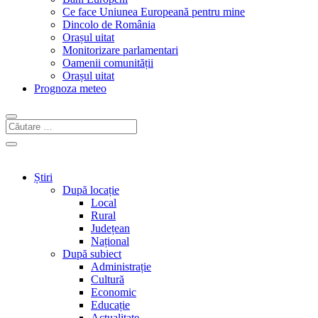
Ce face Uniunea Europeană pentru mine
Dincolo de România
Orașul uitat
Monitorizare parlamentari
Oamenii comunității
Orașul uitat
Prognoza meteo
Știri
După locație
Local
Rural
Județean
Național
După subiect
Administrație
Cultură
Economic
Educație
Actualitate