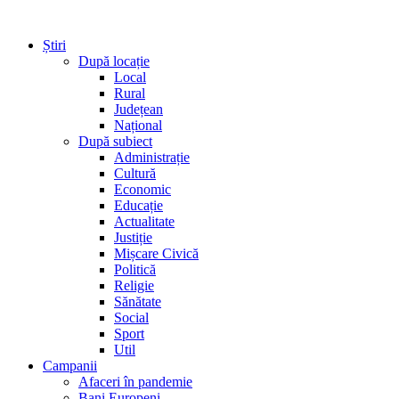
Știri
După locație
Local
Rural
Județean
Național
După subiect
Administrație
Cultură
Economic
Educație
Actualitate
Justiție
Mișcare Civică
Politică
Religie
Sănătate
Social
Sport
Util
Campanii
Afaceri în pandemie
Bani Europeni