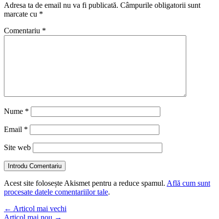
Adresa ta de email nu va fi publicată.
Câmpurile obligatorii sunt
marcate cu
*
Comentariu
*
Nume
*
Email
*
Site web
Introdu Comentariu
Acest site folosește Akismet pentru a reduce spamul.
Află cum sunt
procesate datele comentariilor tale
.
←
Articol mai vechi
Articol mai nou
→