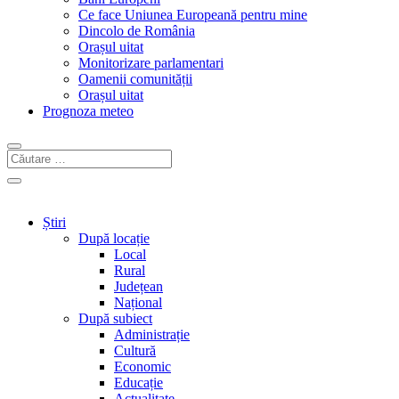
Ce face Uniunea Europeană pentru mine
Dincolo de România
Orașul uitat
Monitorizare parlamentari
Oamenii comunității
Orașul uitat
Prognoza meteo
Știri
După locație
Local
Rural
Județean
Național
După subiect
Administrație
Cultură
Economic
Educație
Actualitate