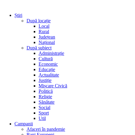
Știri
După locație
Local
Rural
Județean
Național
După subiect
Administrație
Cultură
Economic
Educație
Actualitate
Justiție
Mișcare Civică
Politică
Religie
Sănătate
Social
Sport
Util
Campanii
Afaceri în pandemie
Bani Europeni