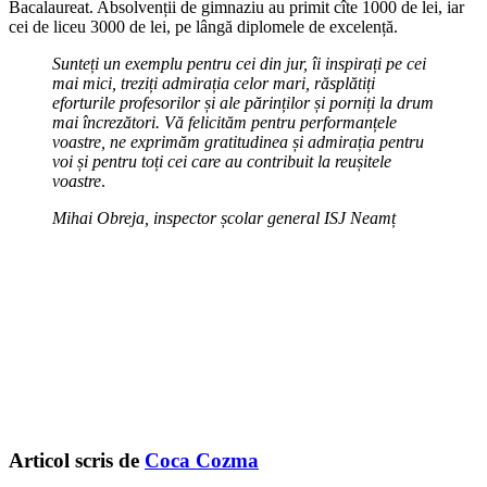
Bacalaureat. Absolvenții de gimnaziu au primit cîte 1000 de lei, iar
cei de liceu 3000 de lei, pe lângă diplomele de excelență.
Sunteți un exemplu pentru cei din jur, îi inspirați pe cei
mai mici, treziți admirația celor mari, răsplătiți
eforturile profesorilor și ale părinților și porniți la drum
mai încrezători. Vă felicităm pentru performanțele
voastre, ne exprimăm gratitudinea și admirația pentru
voi și pentru toți cei care au contribuit la reușitele
voastre
.
Mihai Obreja, inspector școlar general ISJ Neamț
Articol scris de
Coca Cozma