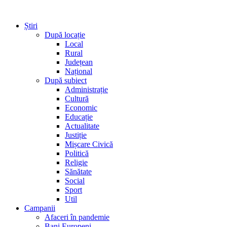
Știri
După locație
Local
Rural
Județean
Național
După subiect
Administrație
Cultură
Economic
Educație
Actualitate
Justiție
Mișcare Civică
Politică
Religie
Sănătate
Social
Sport
Util
Campanii
Afaceri în pandemie
Bani Europeni