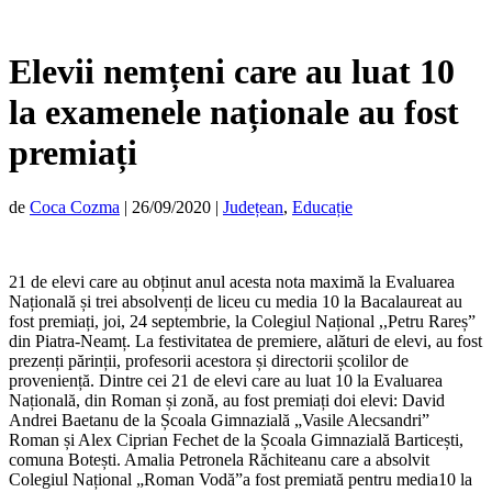
Elevii nemțeni care au luat 10
la examenele naționale au fost
premiați
de
Coca Cozma
|
26/09/2020
|
Județean
,
Educație
21 de elevi care au obținut anul acesta nota maximă la Evaluarea
Națională și trei absolvenți de liceu cu media 10 la Bacalaureat au
fost premiați, joi, 24 septembrie, la Colegiul Național ,,Petru Rareș”
din Piatra-Neamț. La festivitatea de premiere, alături de elevi, au fost
prezenți părinții, profesorii acestora și directorii școlilor de
proveniență. Dintre cei 21 de elevi care au luat 10 la Evaluarea
Națională, din Roman și zonă, au fost premiați doi elevi: David
Andrei Baetanu de la Școala Gimnazială „Vasile Alecsandri”
Roman și Alex Ciprian Fechet de la Școala Gimnazială Barticești,
comuna Botești. Amalia Petronela Răchiteanu care a absolvit
Colegiul Național „Roman Vodă”a fost premiată pentru media10 la