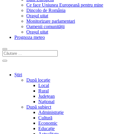
Ce face Uniunea Europeană pentru mine
Dincolo de România
Orașul uitat
Monitorizare parlamentari
Oamenii comunității
Orașul uitat
Prognoza meteo
Știri
După locație
Local
Rural
Județean
Național
După subiect
Administrație
Cultură
Economic
Educație
Actualitate