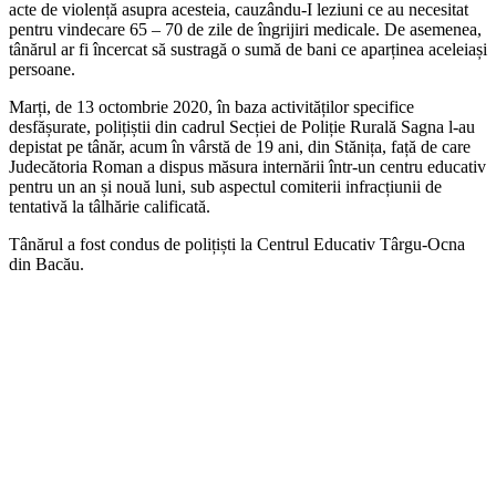
acte de violență asupra acesteia, cauzându-I leziuni ce au necesitat
pentru vindecare 65 – 70 de zile de îngrijiri medicale. De asemenea,
tânărul ar fi încercat să sustragă o sumă de bani ce aparținea aceleiași
persoane.
Marți, de 13 octombrie 2020, în baza activităților specifice
desfășurate, polițiștii din cadrul Secției de Poliție Rurală Sagna l-au
depistat pe tânăr, acum în vârstă de 19 ani, din Stănița, față de care
Judecătoria Roman a dispus măsura internării într-un centru educativ
pentru un an și nouă luni, sub aspectul comiterii infracțiunii de
tentativă la tâlhărie calificată.
Tânărul a fost condus de polițiști la Centrul Educativ Târgu-Ocna
din Bacău.