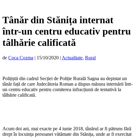
Tânăr din Stănița internat
într-un centru educativ pentru
tâlhărie calificată
de
Coca Cozma
|
15/10/2020
|
Actualitate
,
Rural
Polițiștii din cadrul Secției de Poliție Rurală Sagna au depistat un
tânăr față de care Judecătoria Roman a dispus măsura internării într-
un centru educativ pentru comiterea infracțiunii de tentativă la
tâlhărie calificată.
Acum doi ani, mai exacte pe 4 iunie 2018, tânărul ar fi pătruns fără
drept în locuința persoanei vătămate din Stănița, unde ar fi exercitat