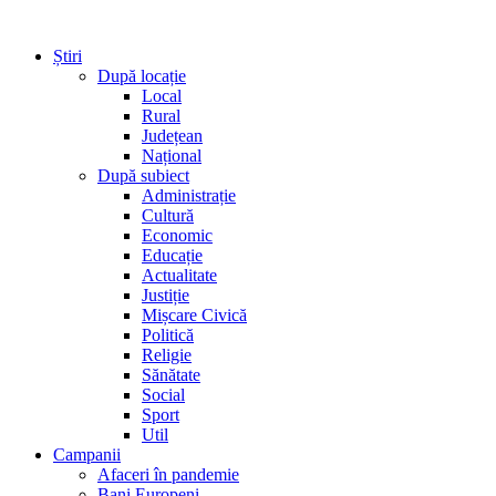
Știri
După locație
Local
Rural
Județean
Național
După subiect
Administrație
Cultură
Economic
Educație
Actualitate
Justiție
Mișcare Civică
Politică
Religie
Sănătate
Social
Sport
Util
Campanii
Afaceri în pandemie
Bani Europeni