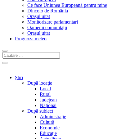
Ce face Uniunea Europeană pentru mine
Dincolo de România
Orașul uitat
Monitorizare parlamentari
Oamenii comunității
Orașul uitat
Prognoza meteo
Știri
După locație
Local
Rural
Județean
Național
După subiect
Administrație
Cultură
Economic
Educație
Actualitate