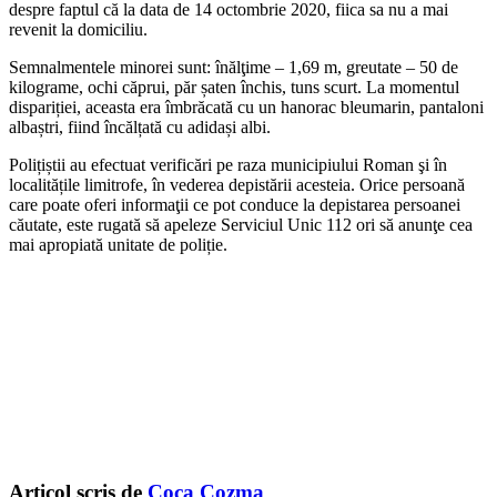
despre faptul că la data de 14 octombrie 2020, fiica sa nu a mai
revenit la domiciliu.
Semnalmentele minorei sunt: înălţime – 1,69 m, greutate – 50 de
kilograme, ochi căprui, păr șaten închis, tuns scurt. La momentul
dispariției, aceasta era îmbrăcată cu un hanorac bleumarin, pantaloni
albaștri, fiind încălțată cu adidași albi.
Polițiștii au efectuat verificări pe raza municipiului Roman şi în
localitățile limitrofe, în vederea depistării acesteia. Orice persoană
care poate oferi informaţii ce pot conduce la depistarea persoanei
căutate, este rugată să apeleze Serviciul Unic 112 ori să anunţe cea
mai apropiată unitate de poliție.
Articol scris de
Coca Cozma