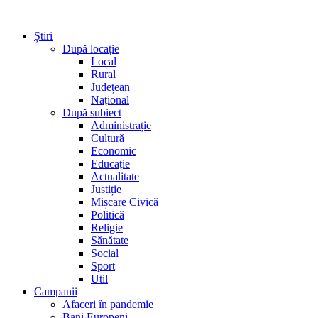
Știri
După locație
Local
Rural
Județean
Național
După subiect
Administrație
Cultură
Economic
Educație
Actualitate
Justiție
Mișcare Civică
Politică
Religie
Sănătate
Social
Sport
Util
Campanii
Afaceri în pandemie
Bani Europeni