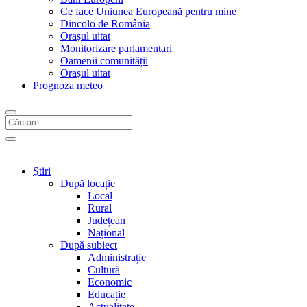
Ce face Uniunea Europeană pentru mine
Dincolo de România
Orașul uitat
Monitorizare parlamentari
Oamenii comunității
Orașul uitat
Prognoza meteo
Știri
După locație
Local
Rural
Județean
Național
După subiect
Administrație
Cultură
Economic
Educație
Actualitate