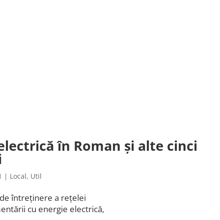
electrică în Roman și alte cinci
i
1
|
Local
,
Util
e întreținere a rețelei
entării cu energie electrică,