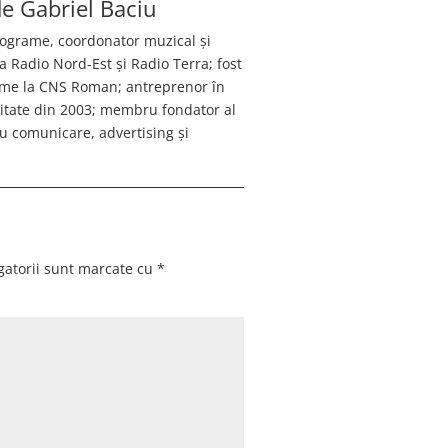
 de
Gabriel Baciu
programe, coordonator muzical și
a Radio Nord-Est și Radio Terra; fost
ame la CNS Roman; antreprenor în
citate din 2003; membru fondator al
 comunicare, advertising și
gatorii sunt marcate cu
*