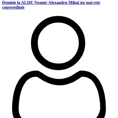
Demisie la ALDE Neamț: Alexandru Mihai nu mai este
copreședinte