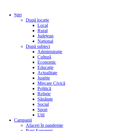
Știri
După locație
Local
Rural
Județean
Național
După subiect
Administrație
Cultură
Economic
Educație
Actualitate
Justiție
Mișcare Civică
Politică
Religie
Sănătate
Social
Sport
Util
Campanii
Afaceri în pandemie
Bani Europeni