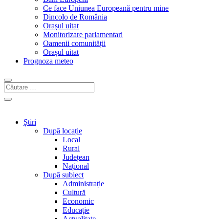
Ce face Uniunea Europeană pentru mine
Dincolo de România
Orașul uitat
Monitorizare parlamentari
Oamenii comunității
Orașul uitat
Prognoza meteo
Știri
După locație
Local
Rural
Județean
Național
După subiect
Administrație
Cultură
Economic
Educație
Actualitate