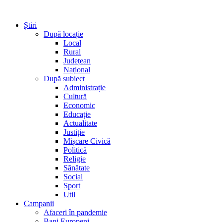
Știri
După locație
Local
Rural
Județean
Național
După subiect
Administrație
Cultură
Economic
Educație
Actualitate
Justiție
Mișcare Civică
Politică
Religie
Sănătate
Social
Sport
Util
Campanii
Afaceri în pandemie
Bani Europeni