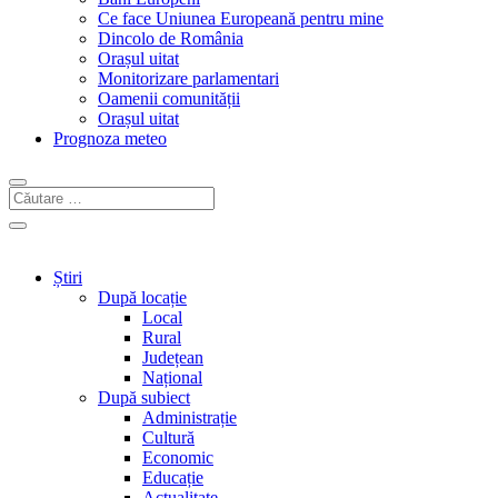
Ce face Uniunea Europeană pentru mine
Dincolo de România
Orașul uitat
Monitorizare parlamentari
Oamenii comunității
Orașul uitat
Prognoza meteo
Știri
După locație
Local
Rural
Județean
Național
După subiect
Administrație
Cultură
Economic
Educație
Actualitate