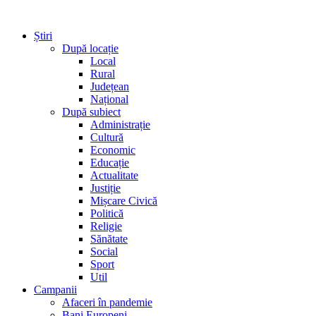
Știri
După locație
Local
Rural
Județean
Național
După subiect
Administrație
Cultură
Economic
Educație
Actualitate
Justiție
Mișcare Civică
Politică
Religie
Sănătate
Social
Sport
Util
Campanii
Afaceri în pandemie
Bani Europeni