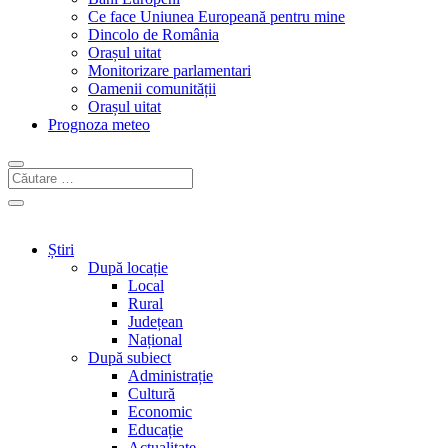
Ce face Uniunea Europeană pentru mine
Dincolo de România
Orașul uitat
Monitorizare parlamentari
Oamenii comunității
Orașul uitat
Prognoza meteo
Știri
După locație
Local
Rural
Județean
Național
După subiect
Administrație
Cultură
Economic
Educație
Actualitate