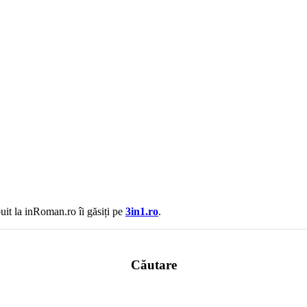
uit la inRoman.ro îi găsiți pe
3in1.ro
.
Căutare