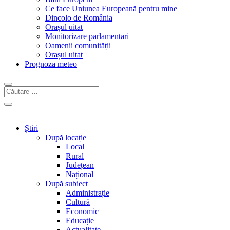
Ce face Uniunea Europeană pentru mine
Dincolo de România
Orașul uitat
Monitorizare parlamentari
Oamenii comunității
Orașul uitat
Prognoza meteo
Știri
După locație
Local
Rural
Județean
Național
După subiect
Administrație
Cultură
Economic
Educație
Actualitate