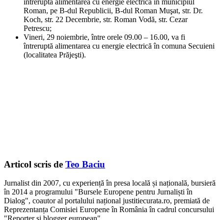
întreruptă alimentarea cu energie electrică în municipiul
Roman, pe B-dul Republicii, B-dul Roman Muşat, str. Dr.
Koch, str. 22 Decembrie, str. Roman Vodă, str. Cezar
Petrescu;
Vineri, 29 noiembrie, între orele 09.00 – 16.00, va fi
întreruptă alimentarea cu energie electrică în comuna Secuieni
(localitatea Prăjeşti).
Articol scris de
Teo Baciu
Jurnalist din 2007, cu experiență în presa locală și națională, bursieră
în 2014 a programului "Bursele Europene pentru Jurnaliști în
Dialog", coautor al portalului național justitiecurata.ro, premiată de
Reprezentanța Comisiei Europene în România în cadrul concursului
"Reporter și blogger european".