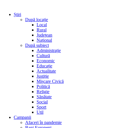
Știri
După locație
Local
Rural
Județean
Național
După subiect
Administrație
Cultură
Economic
Educație
Actualitate
Justiție
Mișcare Civică
Politică
Religie
Sănătate
Social
Sport
Util
Campanii
Afaceri în pandemie
Bani Europeni