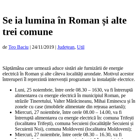
Se ia lumina în Roman și alte
trei comune
de
Teo Baciu
|
24/11/2019
|
Județean
,
Util
Săptămâna care urmează aduce sistări ale furnizării de energie
electrică în Roman și alte câteva localități arondate. Motivul acestor
întreruperi îl reprezintă intervenții programate la instalațiile electrice.
Luni, 25 noiembrie, între orele 08.30 – 1630, va fi întreruptă
alimentarea cu energie electrică în municipiul Roman, pe
străzile Tineretului, Valter Mărăcineanu, Mihai Eminescu și în
zonele cu case (imobilele alimentate din rețeaua aeriană);
Miercuri, 27 noiembrie, între orele 08.00 – 14.00, va fi
întreruptă alimentarea cu energie electrică în: comuna Trifești
(localitatea Trifești), comuna Secuieni (localitățile Secuieni și
Secuienii Noi), comuna Moldoveni (localitatea Moldoveni);
Miercuri, 27 noiembrie, între orele 08.30 – 16.30, va fi