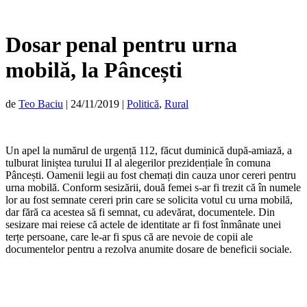
Dosar penal pentru urna
mobilă, la Pâncești
de
Teo Baciu
|
24/11/2019
|
Politică
,
Rural
Un apel la numărul de urgență 112, făcut duminică după-amiază, a
tulburat liniștea turului II al alegerilor prezidențiale în comuna
Pâncești. Oamenii legii au fost chemați din cauza unor cereri pentru
urna mobilă. Conform sesizării, două femei s-ar fi trezit că în numele
lor au fost semnate cereri prin care se solicita votul cu urna mobilă,
dar fără ca acestea să fi semnat, cu adevărat, documentele. Din
sesizare mai reiese că actele de identitate ar fi fost înmânate unei
terțe persoane, care le-ar fi spus că are nevoie de copii ale
documentelor pentru a rezolva anumite dosare de beneficii sociale.