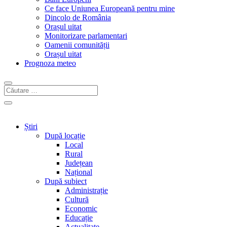
Ce face Uniunea Europeană pentru mine
Dincolo de România
Orașul uitat
Monitorizare parlamentari
Oamenii comunității
Orașul uitat
Prognoza meteo
Știri
După locație
Local
Rural
Județean
Național
După subiect
Administrație
Cultură
Economic
Educație
Actualitate