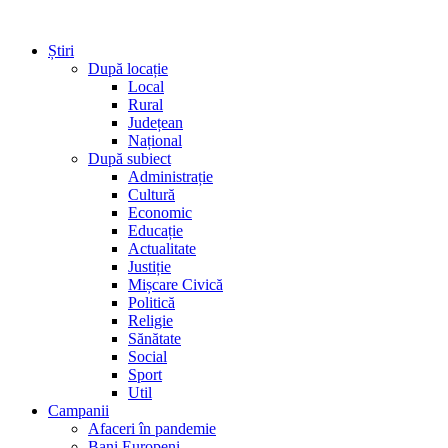
Știri
După locație
Local
Rural
Județean
Național
După subiect
Administrație
Cultură
Economic
Educație
Actualitate
Justiție
Mișcare Civică
Politică
Religie
Sănătate
Social
Sport
Util
Campanii
Afaceri în pandemie
Bani Europeni