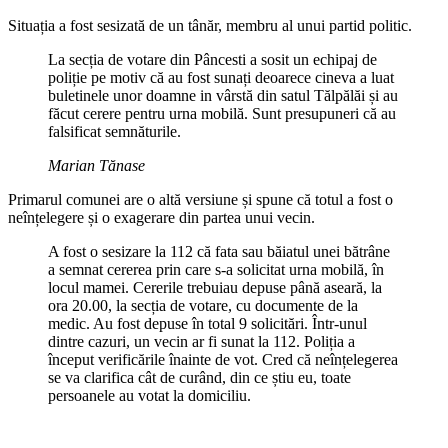
Situația a fost sesizată de un tânăr, membru al unui partid politic.
La secția de votare din Pâncesti a sosit un echipaj de
poliție pe motiv că au fost sunați deoarece cineva a luat
buletinele unor doamne in vârstă din satul Tălpălăi și au
făcut cerere pentru urna mobilă. Sunt presupuneri că au
falsificat semnăturile.
Marian Tănase
Primarul comunei are o altă versiune și spune că totul a fost o
neînțelegere și o exagerare din partea unui vecin.
A fost o sesizare la 112 că fata sau băiatul unei bătrâne
a semnat cererea prin care s-a solicitat urna mobilă, în
locul mamei. Cererile trebuiau depuse până aseară, la
ora 20.00, la secția de votare, cu documente de la
medic. Au fost depuse în total 9 solicitări. Într-unul
dintre cazuri, un vecin ar fi sunat la 112. Poliția a
început verificările înainte de vot. Cred că neînțelegerea
se va clarifica cât de curând, din ce știu eu, toate
persoanele au votat la domiciliu.