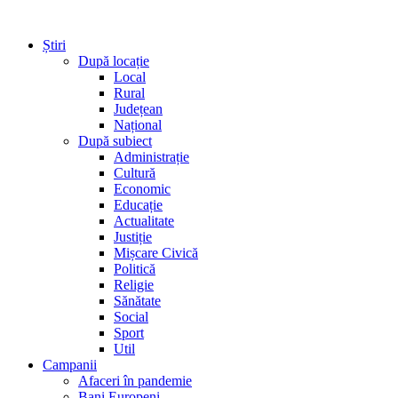
Știri
După locație
Local
Rural
Județean
Național
După subiect
Administrație
Cultură
Economic
Educație
Actualitate
Justiție
Mișcare Civică
Politică
Religie
Sănătate
Social
Sport
Util
Campanii
Afaceri în pandemie
Bani Europeni