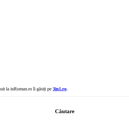
uit la inRoman.ro îi găsiți pe
3in1.ro
.
Căutare