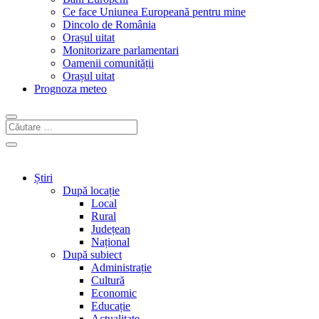
Ce face Uniunea Europeană pentru mine
Dincolo de România
Orașul uitat
Monitorizare parlamentari
Oamenii comunității
Orașul uitat
Prognoza meteo
Știri
După locație
Local
Rural
Județean
Național
După subiect
Administrație
Cultură
Economic
Educație
Actualitate