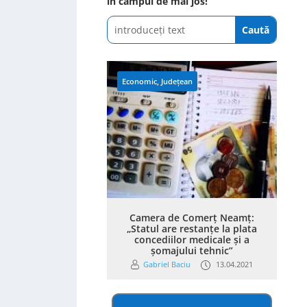
în câmpul de mai jos!
Economic
,
Județean
Camera de Comerț Neamț:
„Statul are restanțe la plata
concediilor medicale și a
șomajului tehnic”
Gabriel Baciu
13.04.2021