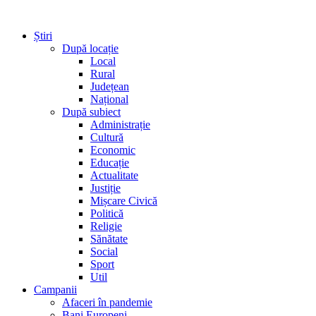
Știri
După locație
Local
Rural
Județean
Național
După subiect
Administrație
Cultură
Economic
Educație
Actualitate
Justiție
Mișcare Civică
Politică
Religie
Sănătate
Social
Sport
Util
Campanii
Afaceri în pandemie
Bani Europeni