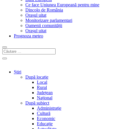
Ce face Uniunea Europeană pentru mine
Dincolo de România
Orașul uitat
Monitorizare parlamentari
Oamenii comunității
Orașul uitat
Prognoza meteo
Știri
După locație
Local
Rural
Județean
Național
După subiect
Administrație
Cultură
Economic
Educație
Actualitate