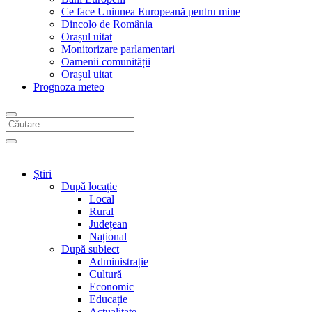
Ce face Uniunea Europeană pentru mine
Dincolo de România
Orașul uitat
Monitorizare parlamentari
Oamenii comunității
Orașul uitat
Prognoza meteo
Știri
După locație
Local
Rural
Județean
Național
După subiect
Administrație
Cultură
Economic
Educație
Actualitate