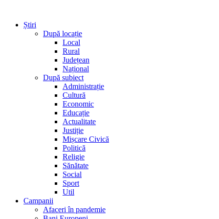
Știri
După locație
Local
Rural
Județean
Național
După subiect
Administrație
Cultură
Economic
Educație
Actualitate
Justiție
Mișcare Civică
Politică
Religie
Sănătate
Social
Sport
Util
Campanii
Afaceri în pandemie
Bani Europeni