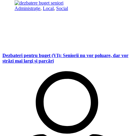
Administrație
,
Local
,
Social
Dezbateri pentru buget (VI): Seniorii nu vor poluare, dar vor
străzi mai largi și parcări