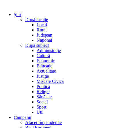
Știri
După locație
Local
Rural
Județean
Național
După subiect
Administrație
Cultură
Economic
Educație
Actualitate
Justiție
Mișcare Civică
Politică
Religie
Sănătate
Social
Sport
Util
Campanii
Afaceri în pandemie
Bani Europeni