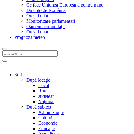
Ce face Uniunea Europeană pentru mine
Dincolo de România
Orașul uitat
Monitorizare parlamentari
Oamenii comunității
Orașul uitat
Prognoza meteo
Știri
După locație
Local
Rural
Județean
Național
După subiect
Administrație
Cultură
Economic
Educație
Actualitate