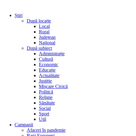
Știri
După locație
Local
Rural
Județean
Național
După subiect
Administrație
Cultură
Economic
Educație
Actualitate
Justiție
Mișcare Civică
Politică
Religie
Sănătate
Social
Sport
Util
Campanii
Afaceri în pandemie
Bani Europeni