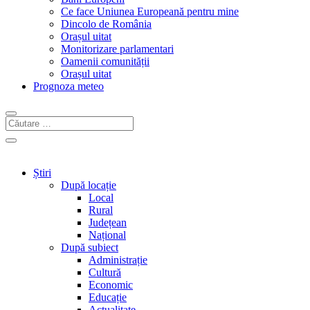
Ce face Uniunea Europeană pentru mine
Dincolo de România
Orașul uitat
Monitorizare parlamentari
Oamenii comunității
Orașul uitat
Prognoza meteo
Știri
După locație
Local
Rural
Județean
Național
După subiect
Administrație
Cultură
Economic
Educație
Actualitate