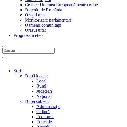
Ce face Uniunea Europeană pentru mine
Dincolo de România
Orașul uitat
Monitorizare parlamentari
Oamenii comunității
Orașul uitat
Prognoza meteo
Știri
După locație
Local
Rural
Județean
Național
După subiect
Administrație
Cultură
Economic
Educație
Actualitate