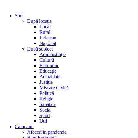
Știri
După locație
Local
Rural
Județean
Național
După subiect
Administrație
Cultură
Economic
Educație
Actualitate
Justiție
Mișcare Civică
Politică
Religie
Sănătate
Social
Sport
Util
Campanii
Afaceri în pandemie
Bani Europeni